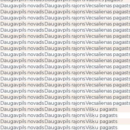
Daugavpils novads
Daugavpils rajons
Vecsalienas pagast
Daugavpils novads
Daugavpils rajons
Vecsalienas pagast
Daugavpils novads
Daugavpils rajons
Vecsalienas pagast
Daugavpils novads
Daugavpils rajons
Vecsalienas pagast
Daugavpils novads
Daugavpils rajons
Vecsalienas pagast
Daugavpils novads
Daugavpils rajons
Vecsalienas pagast
Daugavpils novads
Daugavpils rajons
Vecsalienas pagast
Daugavpils novads
Daugavpils rajons
Vecsalienas pagast
Daugavpils novads
Daugavpils rajons
Vecsalienas pagast
Daugavpils novads
Daugavpils rajons
Vecsalienas pagast
Daugavpils novads
Daugavpils rajons
Vecsalienas pagast
Daugavpils novads
Daugavpils rajons
Vecsalienas pagast
Daugavpils novads
Daugavpils rajons
Vecsalienas pagast
Daugavpils novads
Daugavpils rajons
Vecsalienas pagast
Daugavpils novads
Daugavpils rajons
Vecsalienas pagast
Daugavpils novads
Daugavpils rajons
Vecsalienas pagast
Daugavpils novads
Daugavpils rajons
Vecsalienas pagast
Daugavpils novads
Daugavpils rajons
Višķu pagasts
Daugavpils novads
Daugavpils rajons
Višķu pagasts
Daugavpils novads
Daugavpils rajons
Višķu pagasts
Daugavpils novads
Daugavpils rajons
Višķu pagasts