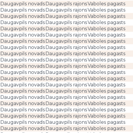
Daugavpils novads
Daugavpils rajons
Vaboles pagasts
Daugavpils novads
Daugavpils rajons
Vaboles pagasts
Daugavpils novads
Daugavpils rajons
Vaboles pagasts
Daugavpils novads
Daugavpils rajons
Vaboles pagasts
Daugavpils novads
Daugavpils rajons
Vaboles pagasts
Daugavpils novads
Daugavpils rajons
Vaboles pagasts
Daugavpils novads
Daugavpils rajons
Vaboles pagasts
Daugavpils novads
Daugavpils rajons
Vaboles pagasts
Daugavpils novads
Daugavpils rajons
Vaboles pagasts
Daugavpils novads
Daugavpils rajons
Vaboles pagasts
Daugavpils novads
Daugavpils rajons
Vaboles pagasts
Daugavpils novads
Daugavpils rajons
Vaboles pagasts
Daugavpils novads
Daugavpils rajons
Vaboles pagasts
Daugavpils novads
Daugavpils rajons
Vaboles pagasts
Daugavpils novads
Daugavpils rajons
Vaboles pagasts
Daugavpils novads
Daugavpils rajons
Vaboles pagasts
Daugavpils novads
Daugavpils rajons
Vaboles pagasts
Daugavpils novads
Daugavpils rajons
Vaboles pagasts
Daugavpils novads
Daugavpils rajons
Vaboles pagasts
Daugavpils novads
Daugavpils rajons
Vaboles pagasts
Daugavpils novads
Daugavpils rajons
Vaboles pagasts