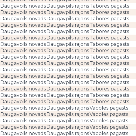
Daugavpils novads
Daugavpils rajons
Tabores pagasts
Daugavpils novads
Daugavpils rajons
Tabores pagasts
Daugavpils novads
Daugavpils rajons
Tabores pagasts
Daugavpils novads
Daugavpils rajons
Tabores pagasts
Daugavpils novads
Daugavpils rajons
Tabores pagasts
Daugavpils novads
Daugavpils rajons
Tabores pagasts
Daugavpils novads
Daugavpils rajons
Tabores pagasts
Daugavpils novads
Daugavpils rajons
Tabores pagasts
Daugavpils novads
Daugavpils rajons
Tabores pagasts
Daugavpils novads
Daugavpils rajons
Tabores pagasts
Daugavpils novads
Daugavpils rajons
Tabores pagasts
Daugavpils novads
Daugavpils rajons
Tabores pagasts
Daugavpils novads
Daugavpils rajons
Tabores pagasts
Daugavpils novads
Daugavpils rajons
Tabores pagasts
Daugavpils novads
Daugavpils rajons
Tabores pagasts
Daugavpils novads
Daugavpils rajons
Tabores pagasts
Daugavpils novads
Daugavpils rajons
Vaboles pagasts
Daugavpils novads
Daugavpils rajons
Vaboles pagasts
Daugavpils novads
Daugavpils rajons
Vaboles pagasts
Daugavpils novads
Daugavpils rajons
Vaboles pagasts
Daugavpils novads
Daugavpils rajons
Vaboles pagasts