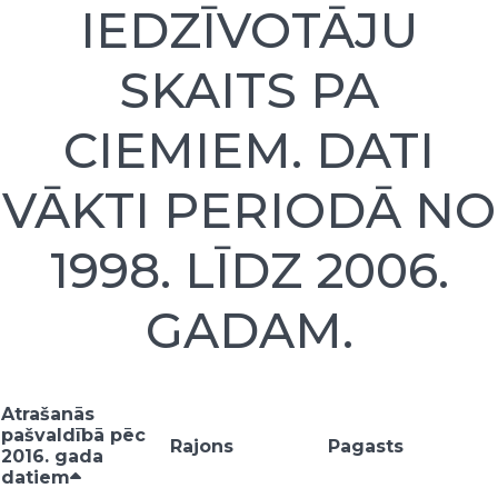
IEDZĪVOTĀJU
SKAITS PA
CIEMIEM. DATI
VĀKTI PERIODĀ NO
1998. LĪDZ 2006.
GADAM.
Atrašanās
pašvaldībā pēc
Rajons
Pagasts
2016. gada
datiem