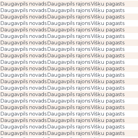
Daugavpils novads
Daugavpils rajons
Višķu pagasts
Daugavpils novads
Daugavpils rajons
Višķu pagasts
Daugavpils novads
Daugavpils rajons
Višķu pagasts
Daugavpils novads
Daugavpils rajons
Višķu pagasts
Daugavpils novads
Daugavpils rajons
Višķu pagasts
Daugavpils novads
Daugavpils rajons
Višķu pagasts
Daugavpils novads
Daugavpils rajons
Višķu pagasts
Daugavpils novads
Daugavpils rajons
Višķu pagasts
Daugavpils novads
Daugavpils rajons
Višķu pagasts
Daugavpils novads
Daugavpils rajons
Višķu pagasts
Daugavpils novads
Daugavpils rajons
Višķu pagasts
Daugavpils novads
Daugavpils rajons
Višķu pagasts
Daugavpils novads
Daugavpils rajons
Višķu pagasts
Daugavpils novads
Daugavpils rajons
Višķu pagasts
Daugavpils novads
Daugavpils rajons
Višķu pagasts
Daugavpils novads
Daugavpils rajons
Višķu pagasts
Daugavpils novads
Daugavpils rajons
Višķu pagasts
Daugavpils novads
Daugavpils rajons
Višķu pagasts
Daugavpils novads
Daugavpils rajons
Višķu pagasts
Daugavpils novads
Daugavpils rajons
Višķu pagasts
Daugavpils novads
Daugavpils rajons
Višķu pagasts