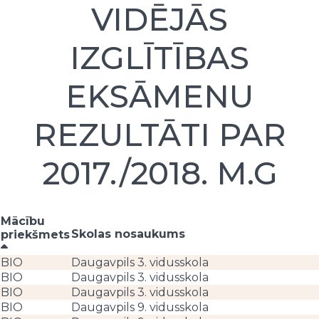
VIDĒJĀS
IZGLĪTĪBAS
EKSĀMENU
REZULTĀTI PAR
2017./2018. M.G
Mācību
Skolas nosaukums
priekšmets
BIO
Daugavpils 3. vidusskola
BIO
Daugavpils 3. vidusskola
BIO
Daugavpils 3. vidusskola
BIO
Daugavpils 9. vidusskola