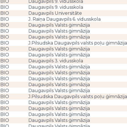
BIO
Daugavpils 9. vidusskola
BIO
Daugavpils 9. vidusskola
BIO
Daugavpils Universitāte
BIO
J. Raiņa Daugavpils 6. vidusskola
BIO
Daugavpils Valsts ģimnāzija
BIO
Daugavpils Valsts ģimnāzija
BIO
Daugavpils Valsts ģimnāzija
BIO
J.Pilsudska Daugavpils valsts poļu ģimnāzija
BIO
Daugavpils Valsts ģimnāzija
BIO
Daugavpils Valsts ģimnāzija
BIO
Daugavpils 3. vidusskola
BIO
Daugavpils Valsts ģimnāzija
BIO
Daugavpils Valsts ģimnāzija
BIO
Daugavpils Valsts ģimnāzija
BIO
Daugavpils Valsts ģimnāzija
BIO
Daugavpils Valsts ģimnāzija
BIO
J.Pilsudska Daugavpils valsts poļu ģimnāzija
BIO
Daugavpils Valsts ģimnāzija
BIO
Daugavpils Valsts ģimnāzija
BIO
Daugavpils Valsts ģimnāzija
BIO
Daugavpils Valsts ģimnāzija
BIO
Daugavpils Valsts ģimnāzija