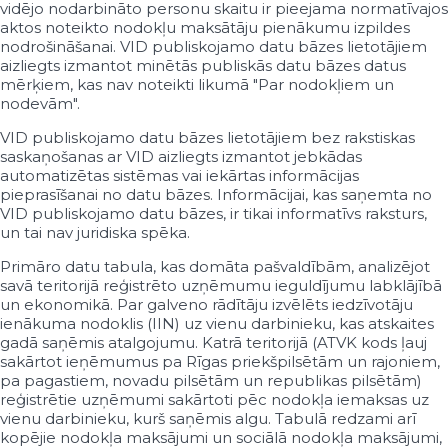
vidējo nodarbināto personu skaitu ir pieejama normatīvajos
40002098657
Individuālais komersants "Bremis"
aktos noteikto nodokļu maksātāju pienākumu izpildes
40002098661
Individuālais komersants "Raminta"
nodrošināšanai. VID publiskojamo datu bāzes lietotājiem
40002098680
IK "INOLGA"
aizliegts izmantot minētās publiskās datu bāzes datus
40002098695
IK "MakNat"
mērķiem, kas nav noteikti likumā "Par nodokļiem un
40002098708
IK "EIROFEST"
nodevām".
40002098712
Individuālais komersants "Projekts MC"
VID publiskojamo datu bāzes lietotājiem bez rakstiskas
40002098727
IK "ATTO"
saskaņošanas ar VID aizliegts izmantot jebkādas
40002098731
Individuālais komersants "BARTONI"
automatizētas sistēmas vai iekārtas informācijas
40002098746
Individuālais komersants "DENIVIT"
pieprasīšanai no datu bāzes. Informācijai, kas saņemta no
40002098765
Individuālais komersants "IMMKONTS"
VID publiskojamo datu bāzes, ir tikai informatīvs raksturs,
40002098801
Individuālais komersants "VIZARTS"
un tai nav juridiska spēka.
40002098854
"N.B. Kafijas tehnikas servis"
40002098873
IK "RIČIJS"
Primāro datu tabula, kas domāta pašvaldībām, analizējot
40002098924
Individuālais komersants "Sapori Mediterran
savā teritorijā reģistrēto uzņēmumu ieguldījumu labklājībā
un ekonomikā. Par galveno rādītāju izvēlēts iedzīvotāju
40002098939
IK "LIZANTE"
ienākuma nodoklis (IIN) uz vienu darbinieku, kas atskaites
40002098958
Individuālais komersants "DDT bizness"
gadā saņēmis atalgojumu. Katrā teritorijā (ATVK kods ļauj
40002098962
IK "A.R.I."
sakārtot ieņēmumus pa Rīgas priekšpilsētām un rajoniem,
40002098977
Individuālais komersants "GUKO"
pa pagastiem, novadu pilsētām un republikas pilsētām)
40002098996
IK "G SAN G"
reģistrētie uzņēmumi sakārtoti pēc nodokļa iemaksas uz
40002099008
Individuālais komersants "SNF"
vienu darbinieku, kurš saņēmis algu. Tabulā redzami arī
40002099012
IK "NKN"
kopējie nodokļa maksājumi un sociālā nodokļa maksājumi,