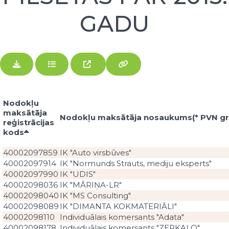
GADU
Nodokļu
maksātāja
Nodokļu maksātāja nosaukums(* PVN gru
reģistrācijas
kods
40002097859
IK "Auto virsbūves"
40002097914
IK "Normunds Strauts, mediju eksperts"
40002097990
IK "UDIS"
40002098036
IK "MĀRIŅA-LR"
40002098040
IK "MS Consulting"
40002098089
IK "DIMANTA KOKMATERIĀLI"
40002098110
Individuālais komersants "Adata"
40002098178
Individuālais komersants "ZERKALO"