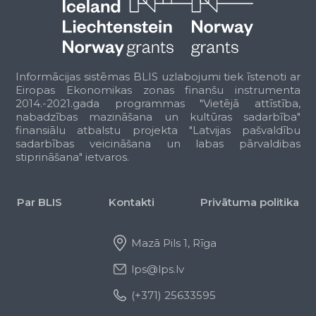
40002100203
IK "NK Stils"
40002100222
Individuālais komersants "N & M"
40002100241
Individuālais komersants "DALISA"
40002100256
IK "MATEG"
40002100275
Individuālais komersants "VIKVELS"
Informācijas sistēmas BLIS uzlabojumi tiek īstenoti ar
40002100311
IK "Taurupes aptieka"
Eiropas Ekonomikas zonas finanšu instrumenta
40002100383
Individuālais komersants "ANVI PLUSS"
2014.-2021.gada programmas "Vietējā attīstība,
40002100400
"IMANTS LEIBA" IK
nabadzības mazināšana un kultūras sadarbība"
40002100415
IK "REMONTS.LV"
finansiālu atbalstu projekta "Latvijas pašvaldību
40002100434
Individuālais komersants "TOMI Company"
sadarbības veicināšana un labas pārvaldibas
40002100449
IK "GRASIS A.K."
stiprināšana" ietvaros.
40002100453
IK "Kaļķu-11"
40002100472
IK "Rule"
40002100491
IK "INFORMĀCIJAS, KONSULTĀCIJAS UN D
Par BLIS
Kontakti
Privātuma politika
40002100523
"TELPU KOPŠANAS SERVISS" , IK
40002100538
IK "Baltic Sports"
Mazā Pils 1, Rīga
40002100542
Individuālais komersants "RAIS PLUSS"
40002100557
Individuālais komersants "MAZIŅĀ"
lps@lps.lv
40002100561
Individuālais komersants "ARKANA AL"
40002100595
Individuālais komersants "Vail K"
(+371) 25633595
40002100612
IK "SILVA S.I.P."