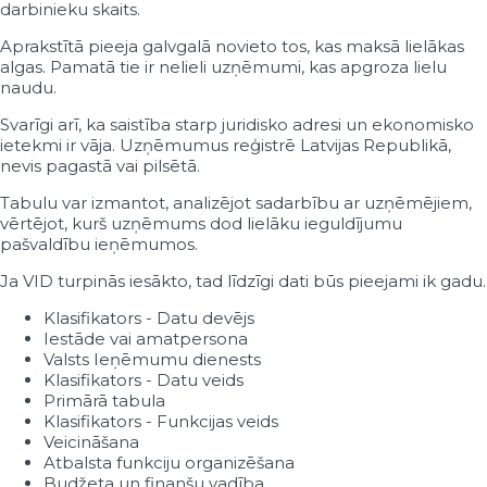
40002099031
Individuālais komersants "LAIMONIS REIN
darbinieku skaits.
40002099046
IK "NK MILITARY"
Aprakstītā pieeja galvgalā novieto tos, kas maksā lielākas
40002099084
Individuālais komersants "JAUNAIS KAMEL
algas. Pamatā tie ir nelieli uzņēmumi, kas apgroza lielu
40002099120
IK "L.KONSULTANTI"
naudu.
40002099192
Individuālais komersants "JULAR"
40002099205
Individuālais komersants "O' STOL"
Svarīgi arī, ka saistība starp juridisko adresi un ekonomisko
40002099224
IK "TREASURE"
ietekmi ir vāja. Uzņēmumus reģistrē Latvijas Republikā,
40002099239
IK "ILZES STILS"
nevis pagastā vai pilsētā.
40002099262
Individuālais komersants "KONA PLUS"
Tabulu var izmantot, analizējot sadarbību ar uzņēmējiem,
40002099281
"DACE KAULA" IK
vērtējot, kurš uzņēmums dod lielāku ieguldījumu
40002099309
Individuālais komersants "DSA SERVICE"
pašvaldību ieņēmumos.
40002099313
IK "Finese"
40002099347
IK "k.M.k"
Ja VID turpinās iesākto, tad līdzīgi dati būs pieejami ik gadu.
40002099351
IK Kalnrozes Datorprogrammas
Klasifikators - Datu devējs
40002099370
Individuālais komersants "Esti triko"
Iestāde vai amatpersona
40002099385
"NorMan-E" IK
Valsts Ieņēmumu dienests
40002099402
Individuālais komersants "Wind Project"
Klasifikators - Datu veids
40002099436
Individuālais komersants "SANTA GEORG"
Primārā tabula
40002099440
IK "VEGSAT TV INSTALĀCIJAS"
Klasifikators - Funkcijas veids
40002099489
Individuālais komersants "EMOS"
Veicināšana
40002099506
Individuālais komersants "RETRO D"
Atbalsta funkciju organizēšana
Budžeta un finanšu vadība
40002099525
Individuālais komersants "Juridiskais Birojs L