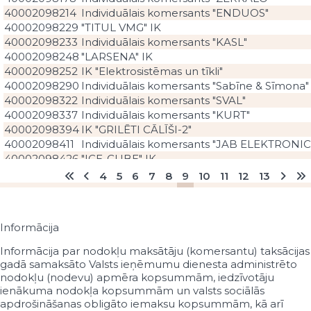
40002098214
Individuālais komersants "ENDUOS"
40002098229
"TITUL VMG" IK
40002098233
Individuālais komersants "KASL"
40002098248
"LARSENA" IK
40002098252
IK "Elektrosistēmas un tīkli"
40002098290
Individuālais komersants "Sabīne & Sīmona"
40002098322
Individuālais komersants "SVAL"
40002098337
Individuālais komersants "KURT"
40002098394
IK "GRILĒTI CĀLĪŠI-2"
40002098411
Individuālais komersants "JAB ELEKTRONIC
40002098426
"ICE-CUBE" IK
40002098445
IK "SCOOBY DOG WASH"
4
5
6
7
8
9
10
11
12
13
40002098464
Individuālais komersants "Miglinieks un part
40002098479
Individuālais komersants "SPIRIT GTS"
40002098498
Individuālais komersants "Sidorovs un partne
Informācija
40002098500
IK "Ezotērikas skola "Harmonija""
40002098515
IK "MAPERS"
Informācija par nodokļu maksātāju (komersantu) taksācijas
40002098549
"Judītes Zilickas" IK
gadā samaksāto Valsts ieņēmumu dienesta administrēto
40002098568
Individuālais komersants "IZUMRUD"
nodokļu (nodevu) apmēra kopsummām, iedzīvotāju
40002098587
Individuālais komersants "LEINS"
ienākuma nodokļa kopsummām un valsts sociālās
apdrošināšanas obligāto iemaksu kopsummām, kā arī
40002098642
IK "RILANA NIKS"