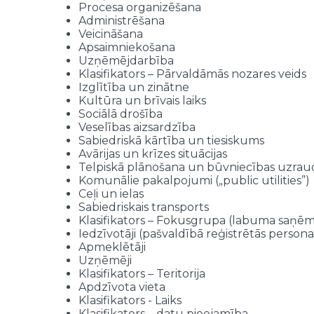
Talsu novads
Tal
Procesa organizēšana
Talsu novads
Tal
Administrēšana
Talsu novads
Tal
Veicināšana
Talsu novads
Tal
Apsaimniekošana
Talsu novads
Tal
Uzņēmējdarbība
Klasifikators – Pārvaldāmās nozares veids
Talsu novads
Tal
Izglītība un zinātne
Talsu novads
Tal
Kultūra un brīvais laiks
Talsu novads
Tal
Sociālā drošība
Talsu novads
Tal
Veselības aizsardzība
Talsu novads
Tal
Sabiedriskā kārtība un tiesiskums
Talsu novads
Tal
Avārijas un krīzes situācijas
Talsu novads
Tal
Telpiskā plānošana un būvniecības uzrau
Talsu novads
Tal
Komunālie pakalpojumi („public utilities”)
Talsu novads
Tal
Ceļi un ielas
Talsu novads
Sabiedriskais transports
Tal
Klasifikators – Fokusgrupa (labuma saņēm
Talsu novads
Tal
Iedzīvotāji (pašvaldībā reģistrētās persona
Talsu novads
Tal
Apmeklētāji
Talsu novads
Tal
Uzņēmēji
Talsu novads
Tal
Klasifikators – Teritorija
Talsu novads
Tal
Apdzīvota vieta
Talsu novads
Tal
Klasifikators - Laiks
Talsu novads
Tal
Klasifikators – datu pieejamība