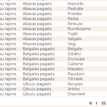
su rajons
Abavas pagasts
Mazvirbi
su rajons
Abavas pagasts
Pedvāle
su rajons
Abavas pagasts
Priedes
su rajons
Abavas pagasts
Režas
su rajons
Abavas pagasts
Rinkule
su rajons
Abavas pagasts
Rumbciems
su rajons
Abavas pagasts
Tojāti
su rajons
Abavas pagasts
Valgale
su rajons
Abavas pagasts
Veģi
su rajons
Balgales pagasts
Balgale
su rajons
Balgales pagasts
Dižsēņi
su rajons
Balgales pagasts
Dursupe
su rajons
Balgales pagasts
Galtene
su rajons
Balgales pagasts
Mazsēņi
su rajons
Balgales pagasts
Raudziņi
su rajons
Balgales pagasts
Tiltnieki
su rajons
Ģibuļu pagasts
Aizupes
su rajons
Ģibuļu pagasts
Arkliņi
su rajons
Ģibuļu pagasts
Dravnieki
su rajons
Ģibuļu pagasts
Gavilnieki
35
su rajons
Ģibuļu pagasts
Ģibuļi