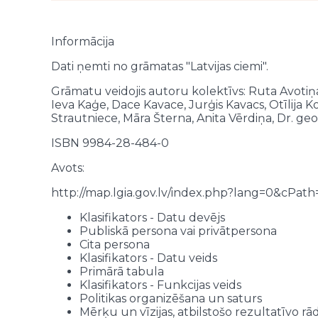
Talsu novads
Tal
Talsu novads
Tal
Talsu novads
Tal
Informācija
Talsu novads
Tal
Talsu novads
Tal
Dati ņemti no grāmatas "Latvijas ciemi".
Talsu novads
Tal
Grāmatu veidojis autoru kolektīvs: Ruta Avotiņa
Talsu novads
Tal
Ieva Kaģe, Dace Kavace, Jurģis Kavacs, Otīlija K
Talsu novads
Tal
Strautniece, Māra Šterna, Anita Vērdiņa, Dr. geo
Talsu novads
Tal
Talsu novads
Tal
ISBN 9984-28-484-0
Talsu novads
Tal
Avots:
Talsu novads
Tal
Talsu novads
Tal
http://map.lgia.gov.lv/index.php?lang=0&cPa
Talsu novads
Tal
Talsu novads
Tal
Klasifikators - Datu devējs
Talsu novads
Tal
Publiskā persona vai privātpersona
Talsu novads
Cita persona
Tal
Klasifikators - Datu veids
Talsu novads
Tal
Primārā tabula
Talsu novads
Tal
Klasifikators - Funkcijas veids
Talsu novads
Tal
Politikas organizēšana un saturs
Talsu novads
Tal
Mērķu un vīzijas, atbilstošo rezultatīvo r