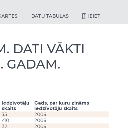
KARTES
DATU TABULAS
IEIET
. DATI VĀKTI
6. GADAM.
Iedzīvotāju
Gads, par kuru zināms
skaits
iedzīvotāju skaits
53
2006
<10
2006
32
2006