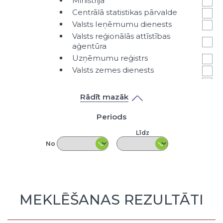
Ministrija
Centrālā statistikas pārvalde
Valsts Ieņēmumu dienests
Valsts reģionālās attīstības
aģentūra
Uzņēmumu reģistrs
Valsts zemes dienests
Cita valsts iestāde vai amatpersona
Klasifikators - Datu veids
Rādīt mazāk
Primārā tabula
Periods
Indikatoru tabula
Strukturēts apraksts
Līdz
Nestrukturēts pieredzes apraksts
No
Prezentācija
Pētījumi
LPS aptauju rezultāti
Nestrukturēts teksta fails
MEKLĒŠANAS REZULTĀTI
Karte
Cita veida ieraksts