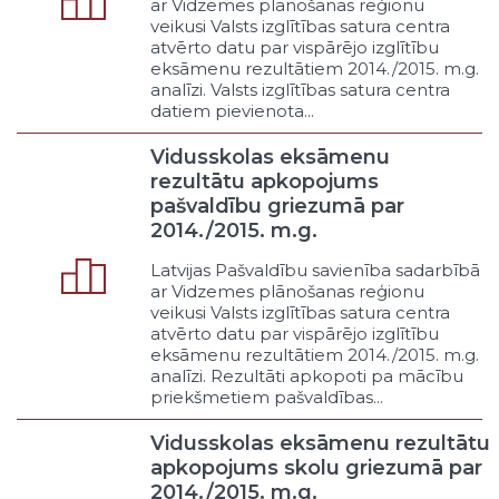
ar Vidzemes plānošanas reģionu
Īres valdes
veikusi Valsts izglītības satura centra
Bāriņtiesas
atvērto datu par vispārējo izglītību
Bērnu tiesību aizsardzība
eksāmenu rezultātiem 2014./2015. m.g.
analīzi. Valsts izglītības satura centra
Iekšpagalmi
datiem pievienota...
Krīzes centri (fiziskām personām)
neaizsargātām grupām
Vidusskolas eksāmenu
Probācija
rezultātu apkopojums
Apcietinājumā esošo
pašvaldību griezumā par
kriminālvajāto personu civiltiesisko
2014./2015. m.g.
interešu pārstāvība
Kārtības nodrošināšana masu
Latvijas Pašvaldību savienība sadarbībā
pasākumos
ar Vidzemes plānošanas reģionu
veikusi Valsts izglītības satura centra
Narkomānijas apkarošana
atvērto datu par vispārējo izglītību
Citi sabiedriskās kārtības un
eksāmenu rezultātiem 2014./2015. m.g.
tiesiskuma pasākumi
analīzi. Rezultāti apkopoti pa mācību
Avārijas un krīzes situācijas
priekšmetiem pašvaldības...
Glābšanas dienesti uz ūdeņiem
Vidusskolas eksāmenu rezultātu
Atbalsts ugunsdzēsībai
apkopojums skolu griezumā par
Dalība dabas un tehnisko
2014./2015. m.g.
katastrofu novēršanā