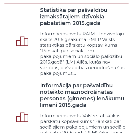
Dabas resursu pieejamība
Publiskās infrastruktūras
Statistika par pašvaldību
pieejamība
izmaksātajiem dzīvokļa
Dotēšana, subsidēšana, nodokļu
pabalstiem 2015.gadā
un nodevu atlaides
Informācijas avots: RAIM - Iedzīvotāju
Līdzdalība uzņēmumos vai
skaits 2015.g.sākumā PMLP Valsts
biedrībās
statisktikas pārskatu kopsavilkums
Privāto interešu lobēšana
“Pārskati par sociālajiem
Cits veicināšanas veids
pakalpojumiem un sociālo palīdzību
Apsaimniekošana
2015.gadā” (LM) Ailēs, kurās nav
vērtības, pašvaldības nenodrošina šos
Publiskās infrastruktūras
pakalpojumus....
apsaimniekošana
Privātā īpašuma apsaimniekošana
Informācija par pašvaldību
Cits apsaimniekošanas veids
noteikto maznodrošinātas
Uzņēmējdarbība
personas (ģimenes) ienākumu
Uzņēmējdarbība nodrošinot
līmeni 2015.gadā
pašvaldības pakalpojumus
Informācijas avots: Valsts statisktikas
Uzņēmējdarbība īstenojot
pārskatu kopsavilkums “Pārskati par
administrēšanas funkcijas
sociālajiem pakalpojumiem un sociālo
Uzņēmējdarbība vairojot
palīdzību 2015.gadā” (LM) Ailēs, kurās