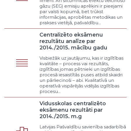
līmenī. Arī siltumnīcas efektu veicinošo
ambulatorajai veselības aprūpei
gāzu (SEG) emisiju aprēķini ir pieejami
(speciālistu pieejamība)
par valsti kopumā, bet trūkst
Atbalsts ģimenes ārstiem
informācijas, aprobētas metodikas un
(vispārējās prakses ārstu
prakses vietējā, pašvaldību...
pieejamība)
Centralizēto eksāmenu
Atbalsts sabiedrības veselības
pasākumiem
rezultātu analīze par
2014./2015. mācību gadu
Atbalsts rehabilitācijas
pasākumiem
Visbiežāk uz jautājumu, kas ir izglītības
Atbalsts terciārajai aprūpei
kvalitāte – process vai rezultāts,
Veselības aprūpe sociālās aprūpes
izglītības jomas pētnieki un izglītības
iestādēs
procesā iesaistītās puses atbild skaidri
Veselības aprūpe izglītības
un pārliecinoši – abi. Kvalitatīvā un
operatīvā vispārējās vidējās izglītības
iestādēs
procesu...
Citi veselības aprūpes pieejamības
pasākumi
Vidusskolas centralizēto
Sabiedriskā kārtība un tiesiskums
eksāmenu rezultāti par
Municipālā policija
2014./2015. m.g
Atskurbtuves
Latvijas Pašvaldību savienība sadarbībā
Tikumības policija