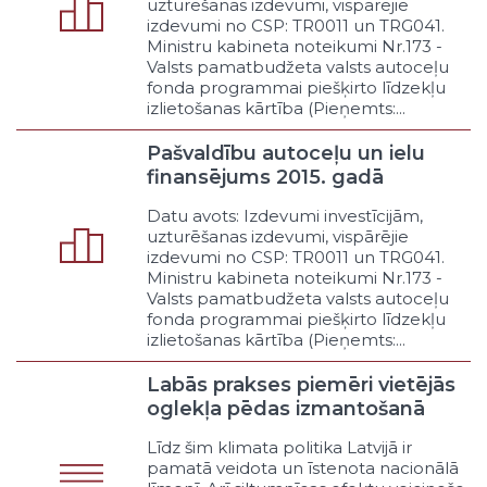
uzturēšanas izdevumi, vispārējie
Jubilejas un svētki
izdevumi no CSP: TR0011 un TRG041.
Teātra un operas izrādes
Ministru kabineta noteikumi Nr.173 -
Valsts pamatbudžeta valsts autoceļu
Sēru un piemiņas pasākumi
fonda programmai piešķirto līdzekļu
Cita veida kultūras un brīvā laika
izlietošanas kārtība (Pieņemts:...
pasākumi
Sociālā drošība
Pašvaldību autoceļu un ielu
Atbalsts trūcīgajiem
finansējums 2015. gadā
Atbalsts sociāli mazaizsargātajiem
Datu avots: Izdevumi investīcijām,
Līdzdalības organizēšana
uzturēšanas izdevumi, vispārējie
Mājokļa politika
izdevumi no CSP: TR0011 un TRG041.
Nodarbinātība
Ministru kabineta noteikumi Nr.173 -
Atbalsts ģimenēm ar bērniem
Valsts pamatbudžeta valsts autoceļu
fonda programmai piešķirto līdzekļu
Atbalsts sociālajai
izlietošanas kārtība (Pieņemts:...
uzņēmējdarbībai
Atbalsts vecajiem ļaudīm
Labās prakses piemēri vietējās
Citi sociālās drošības pasākumi
oglekļa pēdas izmantošanā
Veselības aizsardzība
Līdz šim klimata politika Latvijā ir
Slimnīcas pakalpojumi
pamatā veidota un īstenota nacionālā
Atbalsts sekundārajai