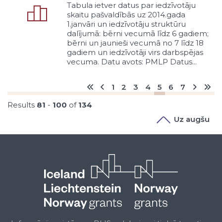
Tabula ietver datus par iedzīvotāju
Pašvaldības ceļu un ielu
skaitu pašvaldībās uz 2014.gada
uzturēšana
1.janvāri un iedzīvotāju struktūru
Pašvaldības ceļu un ielu
dalījumā: bērni vecumā līdz 6 gadiem;
rekonstrukcija
bērni un jaunieši vecumā no 7 līdz 18
gadiem un iedzīvotāji virs darbspējas
Pašvaldības ceļu un ielu
vecuma. Datu avots: PMLP Datus...
būvniecība
Valsts nenodrošināto īpašnieka
funkciju brīvprātīga veikšana
1
2
3
4
5
6
7
Sadarbība ar mežu ceļu un privāto
Results
81
-
100
of
134
ceļu īpašniekiem
Uz augšu
Pašvaldības ceļu un ielu nodošana
koncesijā
Satiksmes drošības pasākumi
Veloceliņu uzturēšana un attīstība
Ceļu atjaunošana pēc komunālās
un sakaru infrastruktūras remonta
vai attīstības pasākumiem
Pašvaldības ceļu un ielu slēgšana
nosakot citu teritorijas atļautās
izmantošanas veidu