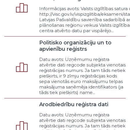
Avārijas dienesti publiskajai
Informācijas avots: Valsts izglītības satura 
infrastruktūrai
http://visc.gov.lv/vispizglitiba/eksameni/sta
Dalība terorisma apkarošanā
Latvijas Pašvaldību savienība sadarbībā 
Atbalsts Zemessardzei
plānošanas reģionu veikusi Valsts izglītība
centra atvērto datu par vispārējo...
Sadarbība ar Nacionālajiem
bruņotajiem spēkiem
Politisko organizāciju un to
Citi avārijas un krīžu pasākumi
apvienību reģistrs
Telpiskā plānošana un būvniecības
uzraudzība
Datu avots: Uzņēmumu reģistra
Sabiedrisko apspriešanu
atvērtie dati regcode subjekta vienotais
organizēšana
reģistrācijas numurs. Ja tam tāds netiek
piešķirts, ir 9 zīmju reģistrācijas kods
Referendumu organizēšana
sepa vienotās euro maksājumu telpas
Saskaņošana ar citu publisko
maksājuma saņēmēja identifikators (ja
personu plānošanas
tāds tiek piešķirts) name...
dokumentiem
Teritorijas plānojuma izstrāde
Arodbiedrību reģistra dati
Detaļplānojuma izstrāde
Datu avots: Uzņēmumu reģistra
Vides ilgtspējības prasību
atvērtie dati regcode subjekta vienotais
nodrošināšana
reģistrācijas numurs. Ja tam tāds netiek
Būvniecības tiesiskuma