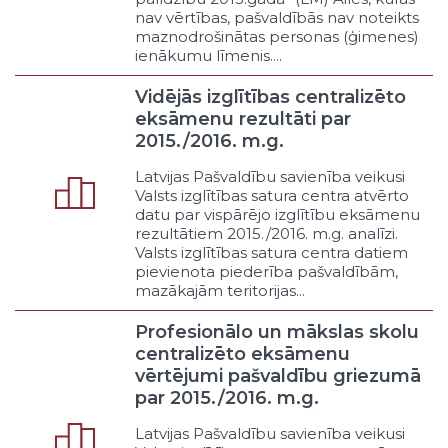
pašvaldības resursus
nav vērtības, pašvaldībās nav noteikts
Uzņēmējdarbība sniedzot sociālo
maznodrošinātas personas (ģimenes)
atbalstu
ienākumu līmenis....
Cits pašvaldības uzņēmējdarbības
veids
Vidējās izglītības centralizēto
eksāmenu rezultāti par
Informēšana
2015./2016. m.g.
Atbalsta funkciju organizēšana
Budžeta un finanšu vadība
Latvijas Pašvaldību savienība veikusi
Grāmatvedība
Valsts izglītības satura centra atvērto
datu par vispārējo izglītību eksāmenu
Lietvedība
rezultātiem 2015./2016. m.g. analīzi.
Juridiskais atbalsts
Valsts izglītības satura centra datiem
Informātikas atbalsts
pievienota piederība pašvaldībām,
Tehniskais atbalsts
mazākajām teritorijas...
Pašvaldības ēku apsaimniekošana
Profesionālo un mākslas skolu
Citas atbalsta funkcijas
centralizēto eksāmenu
Klasifikators – Pārvaldāmās nozares veids
vērtējumi pašvaldību griezumā
Izglītība un zinātne
par 2015./2016. m.g.
Pirmsskolas
Pamata
Latvijas Pašvaldību savienība veikusi