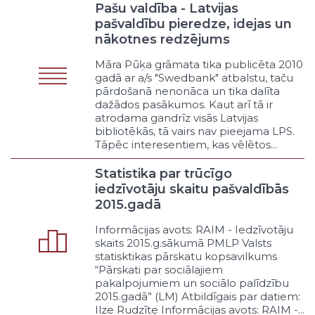
publiskais pakalpojums („service of
Pašu valdība - Latvijas
general interest”)
pašvaldību pieredze, idejas un
Katram pieejams publiskais
nākotnes redzējums
pakalpojums
Māra Pūķa grāmata tika publicēta 2010
Cita veida pakalpojums
gadā ar a/s "Swedbank" atbalstu, taču
Pašvaldības vārdā
pārdošanā nenonāca un tika dalīta
Latvijas Republikas vārdā
dažādos pasākumos. Kaut arī tā ir
ES vārdā
atrodama gandrīz visās Latvijas
bibliotēkās, tā vairs nav pieejama LPS.
Administrēšana
Tāpēc interesentiem, kas vēlētos...
Normatīvā regulēšana
Novērošana
Statistika par trūcīgo
Saskaņošana vai atļaujas došana
iedzīvotāju skaitu pašvaldībās
Atbilstības apstiprināšana
2015.gadā
Darbības pārtraukšana vai
Informācijas avots: RAIM - Iedzīvotāju
noteiktas rīcības pieprasīšana
skaits 2015.g.sākumā PMLP Valsts
Sodīšana
statisktikas pārskatu kopsavilkums
Cits administrēšanas veids
“Pārskati par sociālajiem
pakalpojumiem un sociālo palīdzību
Veicināšana
2015.gadā” (LM) Atbildīgais par datiem:
Cilvēkresursu pieejamība
Ilze Rudzīte Informācijas avots: RAIM -...