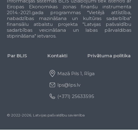
Informācijas sistēmas BLIS uzlabojumi tiek īstenoti ar
Citi ceļu un ielu uzturēšanas,
Eiropas Ekonomikas zonas finanšu instrumenta
rekonstrukcijas vai attīstības
2014.-2021.gada programmas "Vietējā attīstība,
pasākumi
nabadzības mazināšana un kultūras sadarbība"
Ostas un lidostas
finansiālu atbalstu projekta "Latvijas pašvaldību
sadarbības veicināšana un labas pārvaldibas
Ostu administrēšana
stiprināšana" ietvaros.
Atbalsts ostu uzturēšanai
Dalība jaunu ostu būvniecībā un
ostu attīstībā
Par BLIS
Kontakti
Privātuma politika
Pašvaldības lidostu administrēšana
Atbalsts lidostu izveidošanai un
attīstībai
Mazā Pils 1, Rīga
Citi ostu un lidostu atbalsta
lps@lps.lv
pasākumi
Pieminekļi un sabiedriskā infrastruktūra
(+371) 25633595
Muzeji
Bibliotēkas
© 2022-2026, Latvijas pašvaldību savienība
Pieminekļi
Koncertzāles
Teātri