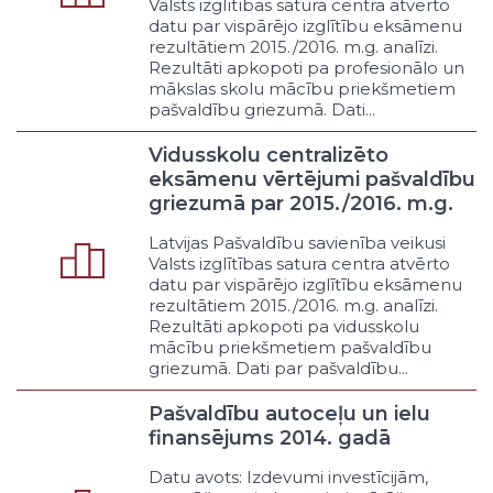
Valsts izglītības satura centra atvērto
Vidējā vispārīgā
datu par vispārējo izglītību eksāmenu
Vidējā profesionālā
rezultātiem 2015./2016. m.g. analīzi.
Interešu
Rezultāti apkopoti pa profesionālo un
Eksaktā
mākslas skolu mācību priekšmetiem
pašvaldību griezumā. Dati...
Humanitārā
Augstākā akadēmiskā
Vidusskolu centralizēto
Augstākā profesionālā
eksāmenu vērtējumi pašvaldību
Zinātne zinātniskajos institūtos
griezumā par 2015./2016. m.g.
Zinātne augstskolās
Latvijas Pašvaldību savienība veikusi
Zinātne privātajos uzņēmumos
Valsts izglītības satura centra atvērto
Konferences un semināri
datu par vispārējo izglītību eksāmenu
Pašvaldības pasūtīti pētījumi
rezultātiem 2015./2016. m.g. analīzi.
Cita veida izglītība un zinātne
Rezultāti apkopoti pa vidusskolu
mācību priekšmetiem pašvaldību
Kultūra un brīvais laiks
griezumā. Dati par pašvaldību...
Izstādes
Azartspēles
Pašvaldību autoceļu un ielu
Koncerti
finansējums 2014. gadā
Interešu izglītība
Datu avots: Izdevumi investīcijām,
Sporta pasākumi