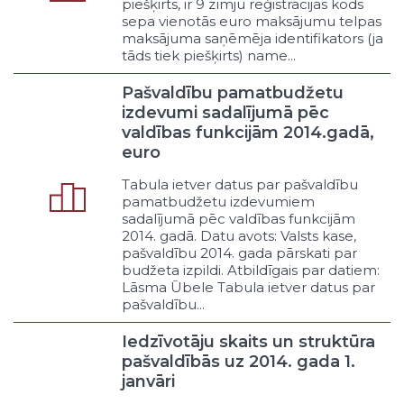
piešķirts, ir 9 zīmju reģistrācijas kods
nodrošināšana
sepa vienotās euro maksājumu telpas
Ēku un būvju tehniskā stāvokļa
maksājuma saņēmēja identifikators (ja
tāds tiek piešķirts) name...
uzraudzība
Citi telpiskās plānošanas un
Pašvaldību pamatbudžetu
būvniecības uzraudzības
izdevumi sadalījumā pēc
pasākumi
valdības funkcijām 2014.gadā,
Komunālie pakalpojumi („public
euro
utilities”)
Ūdensapgāde
Tabula ietver datus par pašvaldību
Kanalizācija un ūdeņu attīrīšana
pamatbudžetu izdevumiem
Sadzīves atkritumu savākšana un
sadalījumā pēc valdības funkcijām
2014. gadā. Datu avots: Valsts kase,
pārstrāde
pašvaldību 2014. gada pārskati par
Siltumapgāde
budžeta izpildi. Atbildīgais par datiem:
Koģenerācija
Lāsma Ūbele Tabula ietver datus par
Energoveiktspēja
pašvaldību...
(„energoefektivitāte”)
Iedzīvotāju skaits un struktūra
Atjaunīgo energoresursu
izmantošanas veicināšana
pašvaldībās uz 2014. gada 1.
janvāri
Citi komunālie pakalpojumi
Ceļi un ielas