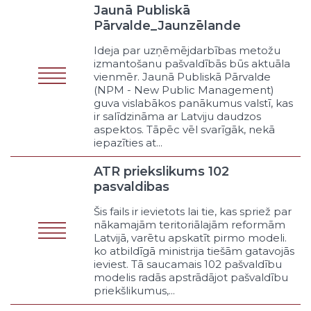
Klasifikators - Funkcijas veids
Jaunā Publiskā
Politikas organizēšana un saturs
Pārvalde_Jaunzēlande
Mērķu un vīzijas, atbilstošo
rezultatīvo rādītāju formulēšana
Ideja par uzņēmējdarbības metožu
izmantošanu pašvaldībās būs aktuāla
Procesa organizēšana
vienmēr. Jaunā Publiskā Pārvalde
Deputātu darba organizēšana
(NPM - New Public Management)
Iesaistīšana
guva vislabākos panākumus valstī, kas
Konsultēšanās
ir salīdzināma ar Latviju daudzos
aspektos. Tāpēc vēl svarīgāk, nekā
Lobēšana
iepazīties at...
Cits politikas funkcijas veids
Pakalpojums
ATR priekslikums 102
Budžeta finansēts individuālais
pasvaldibas
pakalpojums bez līdzdalības
pienākuma
Šis fails ir ievietots lai tie, kas spriež par
nākamajām teritoriālajām reformām
Budžeta finansēts individuālais
Latvijā, varētu apskatīt pirmo modeli.
pakalpojums ar līdzdalības
ko atbildīgā ministrija tiešām gatavojās
pienākumu
ieviest. Tā saucamais 102 pašvaldību
Klienta līdzfinansēts individuālais
modelis radās apstrādājot pašvaldību
pakalpojums
priekšlikumus,...
Noteiktai mērķauditorijai pieejams