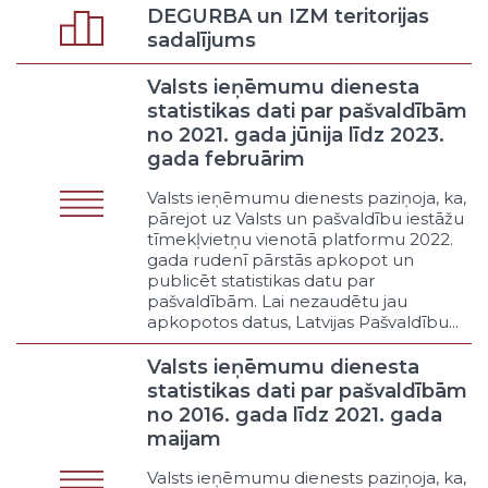
Klasifikators - Funkcijas veids
DEGURBA un IZM teritorijas
Politikas organizēšana un saturs
sadalījums
Mērķu un vīzijas, atbilstošo
rezultatīvo rādītāju formulēšana
Valsts ieņēmumu dienesta
Procesa organizēšana
statistikas dati par pašvaldībām
Deputātu darba organizēšana
no 2021. gada jūnija līdz 2023.
Iesaistīšana
gada februārim
Konsultēšanās
Valsts ieņēmumu dienests paziņoja, ka,
Lobēšana
pārejot uz Valsts un pašvaldību iestāžu
Cits politikas funkcijas veids
tīmekļvietņu vienotā platformu 2022.
gada rudenī pārstās apkopot un
Pakalpojums
publicēt statistikas datu par
Budžeta finansēts individuālais
pašvaldībām. Lai nezaudētu jau
pakalpojums bez līdzdalības
apkopotos datus, Latvijas Pašvaldību...
pienākuma
Budžeta finansēts individuālais
Valsts ieņēmumu dienesta
pakalpojums ar līdzdalības
statistikas dati par pašvaldībām
pienākumu
no 2016. gada līdz 2021. gada
Klienta līdzfinansēts individuālais
maijam
pakalpojums
Noteiktai mērķauditorijai pieejams
Valsts ieņēmumu dienests paziņoja, ka,