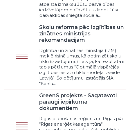
atbalsta izmaksu Jūsu pašvaldības
Avārijas dienesti publiskajai
iedzīvotājiem palīdzētu uzlabot Jūsu
infrastruktūrai
pašvaldības sniegtā sociālā...
Dalība terorisma apkarošanā
Atbalsts Zemessardzei
Skolu reforma pēc Izglītības un
Sadarbība ar Nacionālajiem
zinātnes ministrijas
bruņotajiem spēkiem
rekomendācijām
Citi avārijas un krīžu pasākumi
Izglītība un zinātnes ministrija (IZM)
Telpiskā plānošana un būvniecības
meklē risinājumus, kā optimizēt skolu
uzraudzība
tīklu (izvietojumu) Latvijā, kā rezultātā ir
Sabiedrisko apspriešanu
tapis pētījumus “Optimālā vispārējās
organizēšana
izglītības iestāžu tīkla modeļa izveide
Referendumu organizēšana
Latvijā”. Šo pētījumu izstrādājis SIA
“Karšu...
Saskaņošana ar citu publisko
personu plānošanas
GreenS projekts - Sagatavoti
dokumentiem
paraugi iepirkuma
Teritorijas plānojuma izstrāde
dokumentiem
Detaļplānojuma izstrāde
Vides ilgtspējības prasību
Rīgas plānošanas reģions un Rīgas p/a
nodrošināšana
“Rīgas enerģētikas aģentūra”
Būvniecības tiesiskuma
starptautiskā projekta „Zaļā publiskā