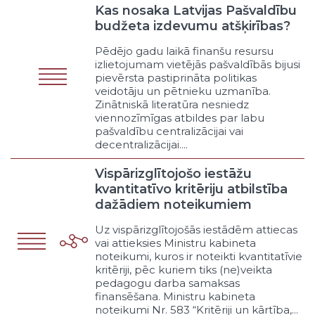
Vidējā vispārīgā
Kas nosaka Latvijas Pašvaldību
Vidējā profesionālā
budžeta izdevumu atšķirības?
Interešu
Pēdējo gadu laikā finanšu resursu
Eksaktā
izlietojumam vietējās pašvaldībās bijusi
Humanitārā
pievērsta pastiprināta politikas
Augstākā akadēmiskā
veidotāju un pētnieku uzmanība.
Zinātniskā literatūra nesniedz
Augstākā profesionālā
viennozīmīgas atbildes par labu
Zinātne zinātniskajos institūtos
pašvaldību centralizācijai vai
Zinātne augstskolās
decentralizācijai....
Zinātne privātajos uzņēmumos
Vispārizglītojošo iestāžu
Konferences un semināri
kvantitatīvo kritēriju atbilstība
Pašvaldības pasūtīti pētījumi
dažādiem noteikumiem
Cita veida izglītība un zinātne
Kultūra un brīvais laiks
Uz vispārizglītojošās iestādēm attiecas
Izstādes
vai attieksies Ministru kabineta
noteikumi, kuros ir noteikti kvantitatīvie
Azartspēles
kritēriji, pēc kuriem tiks (ne)veikta
Koncerti
pedagogu darba samaksas
Interešu izglītība
finansēšana. Ministru kabineta
Sporta pasākumi
noteikumi Nr. 583 “Kritēriji un kārtība,...