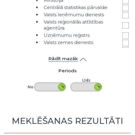
Ministrija
Centrālā statistikas pārvalde
Valsts Ieņēmumu dienests
Valsts reģionālās attīstības
aģentūra
Uzņēmumu reģistrs
Valsts zemes dienests
Cita valsts iestāde vai amatpersona
Klasifikators - Datu veids
Rādīt mazāk
Primārā tabula
Periods
Indikatoru tabula
Strukturēts apraksts
Līdz
Nestrukturēts pieredzes apraksts
No
Prezentācija
Pētījumi
LPS aptauju rezultāti
Nestrukturēts teksta fails
MEKLĒŠANAS REZULTĀTI
Karte
Cita veida ieraksts