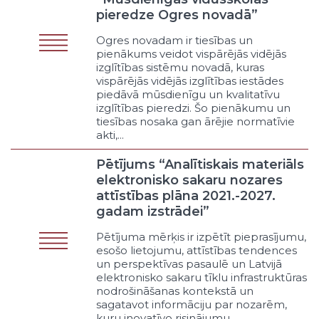
Dabas resursu pieejamība
pieredze Ogres novadā”
Publiskās infrastruktūras
pieejamība
Ogres novadam ir tiesības un
Dotēšana, subsidēšana, nodokļu
pienākums veidot vispārējās vidējās
un nodevu atlaides
izglītības sistēmu novadā, kuras
vispārējās vidējās izglītības iestādes
Līdzdalība uzņēmumos vai
piedāvā mūsdienīgu un kvalitatīvu
biedrībās
izglītības pieredzi. Šo pienākumu un
Privāto interešu lobēšana
tiesības nosaka gan ārējie normatīvie
Cits veicināšanas veids
akti,...
Apsaimniekošana
Pētījums “Analītiskais materiāls
Publiskās infrastruktūras
apsaimniekošana
elektronisko sakaru nozares
attīstības plāna 2021.-2027.
Privātā īpašuma apsaimniekošana
gadam izstrādei”
Cits apsaimniekošanas veids
Uzņēmējdarbība
Pētījuma mērķis ir izpētīt pieprasījumu,
Uzņēmējdarbība nodrošinot
esošo lietojumu, attīstības tendences
pašvaldības pakalpojumus
un perspektīvas pasaulē un Latvijā
elektronisko sakaru tīklu infrastruktūras
Uzņēmējdarbība īstenojot
nodrošināšanas kontekstā un
administrēšanas funkcijas
sagatavot informāciju par nozarēm,
Uzņēmējdarbība vairojot
kuru inovatīvo risinājumu...