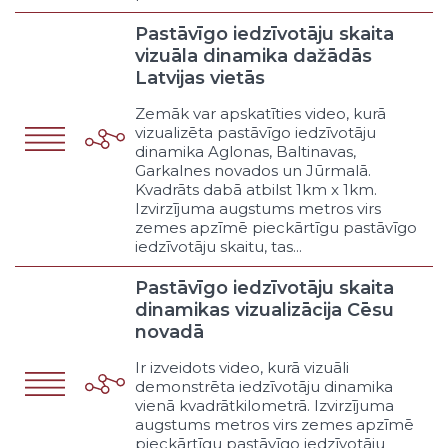
ambulatorajai veselības aprūpei
(speciālistu pieejamība)
Pastāvīgo iedzīvotāju skaita
Atbalsts ģimenes ārstiem
vizuāla dinamika dažādās
(vispārējās prakses ārstu
Latvijas vietās
pieejamība)
Zemāk var apskatīties video, kurā
Atbalsts sabiedrības veselības
vizualizēta pastāvīgo iedzīvotāju
pasākumiem
dinamika Aglonas, Baltinavas,
Atbalsts rehabilitācijas
Garkalnes novados un Jūrmalā.
pasākumiem
Kvadrāts dabā atbilst 1km x 1km.
Atbalsts terciārajai aprūpei
Izvirzījuma augstums metros virs
zemes apzīmē pieckārtīgu pastāvīgo
Veselības aprūpe sociālās aprūpes
iedzīvotāju skaitu, tas...
iestādēs
Veselības aprūpe izglītības
Pastāvīgo iedzīvotāju skaita
iestādēs
dinamikas vizualizācija Cēsu
Citi veselības aprūpes pieejamības
novadā
pasākumi
Sabiedriskā kārtība un tiesiskums
Ir izveidots video, kurā vizuāli
Municipālā policija
demonstrēta iedzīvotāju dinamika
vienā kvadrātkilometrā. Izvirzījuma
Atskurbtuves
augstums metros virs zemes apzīmē
Tikumības policija
pieckārtīgu pastāvīgo iedzīvotāju