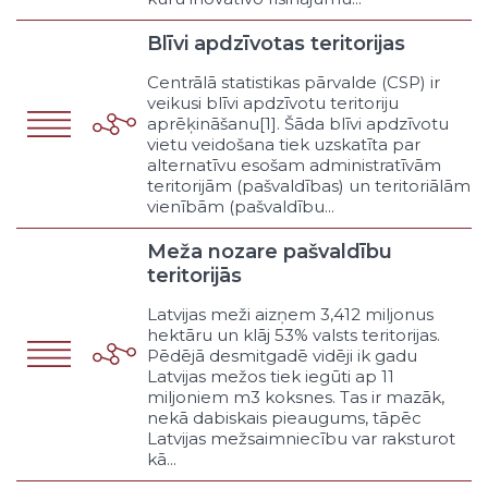
pašvaldības resursus
Uzņēmējdarbība sniedzot sociālo
Blīvi apdzīvotas teritorijas
atbalstu
Cits pašvaldības uzņēmējdarbības
Centrālā statistikas pārvalde (CSP) ir
veikusi blīvi apdzīvotu teritoriju
veids
aprēķināšanu[1]. Šāda blīvi apdzīvotu
Informēšana
vietu veidošana tiek uzskatīta par
Atbalsta funkciju organizēšana
alternatīvu esošam administratīvām
Budžeta un finanšu vadība
teritorijām (pašvaldības) un teritoriālām
vienībām (pašvaldību...
Grāmatvedība
Lietvedība
Meža nozare pašvaldību
Juridiskais atbalsts
teritorijās
Informātikas atbalsts
Tehniskais atbalsts
Latvijas meži aizņem 3,412 miljonus
hektāru un klāj 53% valsts teritorijas.
Pašvaldības ēku apsaimniekošana
Pēdējā desmitgadē vidēji ik gadu
Citas atbalsta funkcijas
Latvijas mežos tiek iegūti ap 11
Klasifikators – Pārvaldāmās nozares veids
miljoniem m3 koksnes. Tas ir mazāk,
Izglītība un zinātne
nekā dabiskais pieaugums, tāpēc
Latvijas mežsaimniecību var raksturot
Pirmsskolas
kā...
Pamata