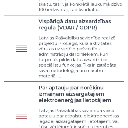
Īres valdes
skaitu, tas ir, ja konkrētā laukumā dzīvo
100 iedzīvotāji, tad kvadrāta...
Bāriņtiesas
Bērnu tiesību aizsardzība
Vispārīgā datu aizsardzības
Iekšpagalmi
regula (VDAR / GDPR)
Krīzes centri (fiziskām personām)
neaizsargātām grupām
Latvijas Pašvaldību savienība realizē
Probācija
projektu ProLegis, kura aktivitātes
vērstas uz vietējo pašvaldību
Apcietinājumā esošo
administrāciju darbiniekiem, kuri
kriminālvajāto personu civiltiesisko
turpmāk pildīs datu aizsardzības
interešu pārstāvība
speciālistu funkcijas. Tiks ir izstrādāta
Kārtības nodrošināšana masu
sava metodoloģija un mācību
pasākumos
materiāli,...
Narkomānijas apkarošana
Par aptauju par norēķinu
Citi sabiedriskās kārtības un
tiesiskuma pasākumi
izmaiņām aizsargātajiem
elektroenerģijas lietotājiem
Avārijas un krīzes situācijas
Glābšanas dienesti uz ūdeņiem
Latvijas Pašvaldības savienība veica
Atbalsts ugunsdzēsībai
aptauju par atbalstu elektroenerģijas
Dalība dabas un tehnisko
iegādei aizsargātajiem lietotājiem. Vai,
katastrofu novēršanā
Jūsu vērtējumā, iespēja uzņemties