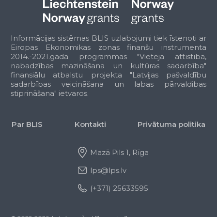
Citi ceļu un ielu uzturēšanas,
rekonstrukcijas vai attīstības
pasākumi
Ostas un lidostas
Informācijas sistēmas BLIS uzlabojumi tiek īstenoti ar
Eiropas Ekonomikas zonas finanšu instrumenta
Ostu administrēšana
2014.-2021.gada programmas "Vietējā attīstība,
Atbalsts ostu uzturēšanai
nabadzības mazināšana un kultūras sadarbība"
Dalība jaunu ostu būvniecībā un
finansiālu atbalstu projekta "Latvijas pašvaldību
ostu attīstībā
sadarbības veicināšana un labas pārvaldibas
stiprināšana" ietvaros.
Pašvaldības lidostu administrēšana
Atbalsts lidostu izveidošanai un
attīstībai
Par BLIS
Kontakti
Privātuma politika
Citi ostu un lidostu atbalsta
pasākumi
Pieminekļi un sabiedriskā infrastruktūra
Mazā Pils 1, Rīga
Muzeji
lps@lps.lv
Bibliotēkas
Pieminekļi
(+371) 25633595
Koncertzāles
Teātri