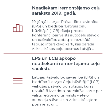
Jubilejas un svētki
Neatliekami remontējamo ceļu
Teātra un operas izrādes
saraksts 2019. gadā.
Sēru un piemiņas pasākumi
Cita veida kultūras un brīvā laika
19. jūnijā Latvijas Pašvaldību savienība
pasākumi
(LPS) un biedrība “Latvijas ceļu
būvētājs” (LCB) rīkoja preses
Sociālā drošība
konferenci par valsts autoceļu stāvokli
Atbalsts trūcīgajiem
un pašvaldību aptaujas rezultātā
Atbalsts sociāli mazaizsargātajiem
tapušo interaktīvo karti, kas parāda
Līdzdalības organizēšana
viskritiskākos ceļu posmus Latvijā....
Mājokļa politika
LPS un LCB apkopo
Nodarbinātība
neatliekami remontējamo ceļu
Atbalsts ģimenēm ar bērniem
sarakstu
Atbalsts sociālajai
uzņēmējdarbībai
Latvijas Pašvaldību savienība (LPS) un
Atbalsts vecajiem ļaudīm
biedrība “Latvijas Ceļu būvētājs” (LCB)
veikušas pašvaldību aptauju, kuras
Citi sociālās drošības pasākumi
rezultātā izveidota interaktīva karte par
Veselības aizsardzība
valsts reģionālo un valsts vietējo
Slimnīcas pakalpojumi
autoceļu stāvokli un viskritiskākajiem
Atbalsts sekundārajai
posmiem, un...