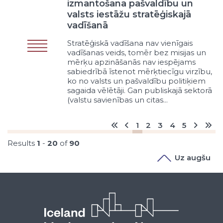
izmantošana pašvaldību un
Pašvaldības ceļu un ielu
valsts iestāžu stratēģiskajā
uzturēšana
vadīšanā
Pašvaldības ceļu un ielu
rekonstrukcija
Stratēģiskā vadīšana nav vienīgais
vadīšanas veids, tomēr bez misijas un
Pašvaldības ceļu un ielu
mērķu apzināšanās nav iespējams
būvniecība
sabiedrībā īstenot mērķtiecīgu virzību,
Valsts nenodrošināto īpašnieka
ko no valsts un pašvaldību politiķiem
funkciju brīvprātīga veikšana
sagaida vēlētāji. Gan publiskajā sektorā
Sadarbība ar mežu ceļu un privāto
(valstu savienības un citas...
ceļu īpašniekiem
Pašvaldības ceļu un ielu nodošana
1
2
3
4
5
koncesijā
Satiksmes drošības pasākumi
Results
1
-
20
of
90
Veloceliņu uzturēšana un attīstība
Uz augšu
Ceļu atjaunošana pēc komunālās
un sakaru infrastruktūras remonta
vai attīstības pasākumiem
Pašvaldības ceļu un ielu slēgšana
nosakot citu teritorijas atļautās
izmantošanas veidu