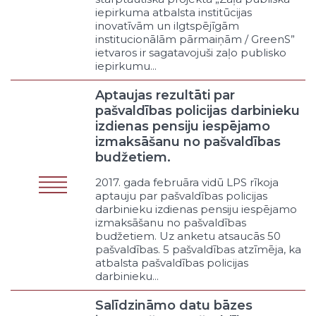
iepirkuma atbalsta institūcijas
nodrošināšana
inovatīvām un ilgtspējīgām
Ēku un būvju tehniskā stāvokļa
institucionālām pārmaiņām / GreenS”
uzraudzība
ietvaros ir sagatavojuši zaļo publisko
Citi telpiskās plānošanas un
iepirkumu...
būvniecības uzraudzības
pasākumi
Aptaujas rezultāti par
Komunālie pakalpojumi („public
pašvaldības policijas darbinieku
utilities”)
izdienas pensiju iespējamo
Ūdensapgāde
izmaksāšanu no pašvaldības
Kanalizācija un ūdeņu attīrīšana
budžetiem.
Sadzīves atkritumu savākšana un
2017. gada februāra vidū LPS rīkoja
pārstrāde
aptauju par pašvaldības policijas
Siltumapgāde
darbinieku izdienas pensiju iespējamo
Koģenerācija
izmaksāšanu no pašvaldības
Energoveiktspēja
budžetiem. Uz anketu atsaucās 50
pašvaldības. 5 pašvaldības atzīmēja, ka
(„energoefektivitāte”)
atbalsta pašvaldības policijas
Atjaunīgo energoresursu
darbinieku...
izmantošanas veicināšana
Citi komunālie pakalpojumi
Salīdzināmo datu bāzes
Ceļi un ielas