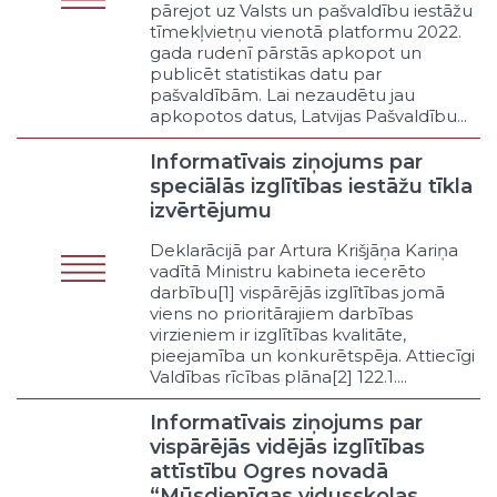
publiskais pakalpojums („service of
pārejot uz Valsts un pašvaldību iestāžu
general interest”)
tīmekļvietņu vienotā platformu 2022.
gada rudenī pārstās apkopot un
Katram pieejams publiskais
publicēt statistikas datu par
pakalpojums
pašvaldībām. Lai nezaudētu jau
Cita veida pakalpojums
apkopotos datus, Latvijas Pašvaldību...
Pašvaldības vārdā
Latvijas Republikas vārdā
Informatīvais ziņojums par
speciālās izglītības iestāžu tīkla
ES vārdā
izvērtējumu
Administrēšana
Normatīvā regulēšana
Deklarācijā par Artura Krišjāņa Kariņa
Novērošana
vadītā Ministru kabineta iecerēto
Saskaņošana vai atļaujas došana
darbību[1] vispārējās izglītības jomā
viens no prioritārajiem darbības
Atbilstības apstiprināšana
virzieniem ir izglītības kvalitāte,
Darbības pārtraukšana vai
pieejamība un konkurētspēja. Attiecīgi
noteiktas rīcības pieprasīšana
Valdības rīcības plāna[2] 122.1....
Sodīšana
Cits administrēšanas veids
Informatīvais ziņojums par
vispārējās vidējās izglītības
Veicināšana
attīstību Ogres novadā
Cilvēkresursu pieejamība
“Mūsdienīgas vidusskolas