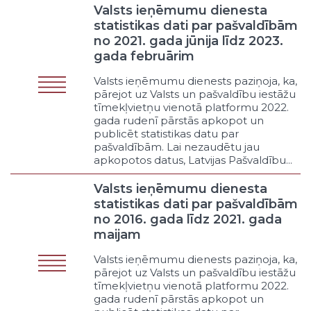
Klasifikators - Funkcijas veids
Valsts ieņēmumu dienesta
Politikas organizēšana un saturs
statistikas dati par pašvaldībām
Mērķu un vīzijas, atbilstošo
no 2021. gada jūnija līdz 2023.
rezultatīvo rādītāju formulēšana
gada februārim
Procesa organizēšana
Valsts ieņēmumu dienests paziņoja, ka,
Deputātu darba organizēšana
pārejot uz Valsts un pašvaldību iestāžu
Iesaistīšana
tīmekļvietņu vienotā platformu 2022.
Konsultēšanās
gada rudenī pārstās apkopot un
Lobēšana
publicēt statistikas datu par
pašvaldībām. Lai nezaudētu jau
Cits politikas funkcijas veids
apkopotos datus, Latvijas Pašvaldību...
Pakalpojums
Budžeta finansēts individuālais
Valsts ieņēmumu dienesta
pakalpojums bez līdzdalības
statistikas dati par pašvaldībām
pienākuma
no 2016. gada līdz 2021. gada
Budžeta finansēts individuālais
maijam
pakalpojums ar līdzdalības
pienākumu
Valsts ieņēmumu dienests paziņoja, ka,
Klienta līdzfinansēts individuālais
pārejot uz Valsts un pašvaldību iestāžu
pakalpojums
tīmekļvietņu vienotā platformu 2022.
gada rudenī pārstās apkopot un
Noteiktai mērķauditorijai pieejams