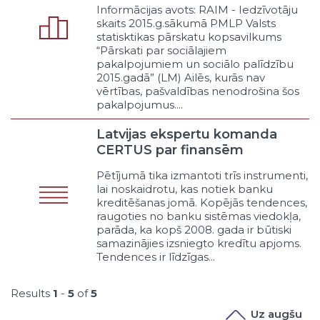
Dabas resursu pieejamība
Informācijas avots: RAIM - Iedzīvotāju
Publiskās infrastruktūras
skaits 2015.g.sākumā PMLP Valsts
pieejamība
statisktikas pārskatu kopsavilkums
“Pārskati par sociālajiem
Dotēšana, subsidēšana, nodokļu
pakalpojumiem un sociālo palīdzību
un nodevu atlaides
2015.gadā” (LM) Ailēs, kurās nav
Līdzdalība uzņēmumos vai
vērtības, pašvaldības nenodrošina šos
biedrībās
pakalpojumus....
Privāto interešu lobēšana
Cits veicināšanas veids
Latvijas ekspertu komanda
Apsaimniekošana
CERTUS par finansēm
Publiskās infrastruktūras
Pētījumā tika izmantoti trīs instrumenti,
apsaimniekošana
lai noskaidrotu, kas notiek banku
Privātā īpašuma apsaimniekošana
kreditēšanas jomā. Kopējās tendences,
Cits apsaimniekošanas veids
raugoties no banku sistēmas viedokļa,
parāda, ka kopš 2008. gada ir būtiski
Uzņēmējdarbība
samazinājies izsniegto kredītu apjoms.
Uzņēmējdarbība nodrošinot
Tendences ir līdzīgas...
pašvaldības pakalpojumus
Uzņēmējdarbība īstenojot
administrēšanas funkcijas
Results
1
-
5
of
5
Uzņēmējdarbība vairojot
Uz augšu