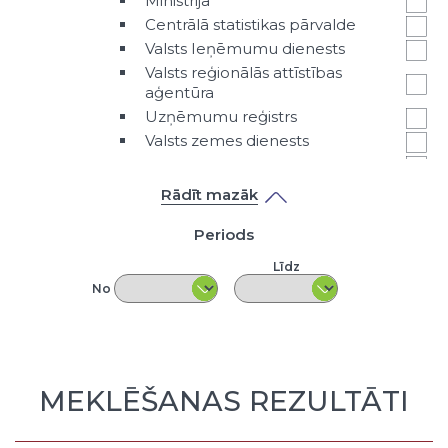
Ministrija
Centrālā statistikas pārvalde
Valsts Ieņēmumu dienests
Valsts reģionālās attīstības
aģentūra
Uzņēmumu reģistrs
Valsts zemes dienests
Cita valsts iestāde vai amatpersona
Klasifikators - Datu veids
Rādīt mazāk
Primārā tabula
Periods
Indikatoru tabula
Strukturēts apraksts
Līdz
Nestrukturēts pieredzes apraksts
No
Prezentācija
Pētījumi
LPS aptauju rezultāti
Nestrukturēts teksta fails
MEKLĒŠANAS REZULTĀTI
Karte
Cita veida ieraksts