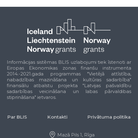
pašvaldības resursus
Uzņēmējdarbība sniedzot sociālo
atbalstu
Cits pašvaldības uzņēmējdarbības
veids
Informēšana
Atbalsta funkciju organizēšana
Budžeta un finanšu vadība
Grāmatvedība
Informācijas sistēmas BLIS uzlabojumi tiek īstenoti ar
Lietvedība
Eiropas Ekonomikas zonas finanšu instrumenta
Juridiskais atbalsts
2014.-2021.gada programmas "Vietējā attīstība,
nabadzības mazināšana un kultūras sadarbība"
Informātikas atbalsts
finansiālu atbalstu projekta "Latvijas pašvaldību
Tehniskais atbalsts
sadarbības veicināšana un labas pārvaldibas
Pašvaldības ēku apsaimniekošana
stiprināšana" ietvaros.
Citas atbalsta funkcijas
Klasifikators – Pārvaldāmās nozares veids
Par BLIS
Kontakti
Privātuma politika
Izglītība un zinātne
Pirmsskolas
Pamata
Mazā Pils 1, Rīga