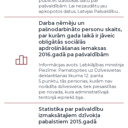
publicēt statistikas datu par
publiskais pakalpojums („service of
pašvaldībām. Lai nezaudētu jau
general interest”)
apkopotos datus, Latvijas Pašvaldību...
Katram pieejams publiskais
pakalpojums
Darba ņēmēju un
Cita veida pakalpojums
pašnodarbināto personu skaits,
Pašvaldības vārdā
par kurām gada laikā ir jāveic
Latvijas Republikas vārdā
obligātās sociālās
ES vārdā
apdrošināšanas iemaksas
2016.gadā pa pašvaldībām
Administrēšana
Normatīvā regulēšana
Informācijas avots: Labklājības ministrija
Novērošana
Piezīme: Pamatojoties uz Dzīvesvietas
Saskaņošana vai atļaujas došana
deklarēšanas likuma 12. panta
5.punktu, tās personas, kurām nav
Atbilstības apstiprināšana
norādīta dzīvesvieta, tiek piesaistītas
Darbības pārtraukšana vai
pie novada, kura administratīvajā
noteiktas rīcības pieprasīšana
teritorijā iepriekš bija...
Sodīšana
Cits administrēšanas veids
Statistika par pašvaldību
izmaksātajiem dzīvokļa
Veicināšana
pabalstiem 2015.gadā
Cilvēkresursu pieejamība