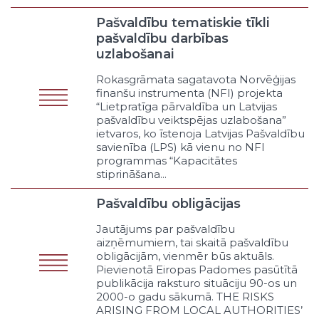
pašvaldības resursus
Pašvaldību tematiskie tīkli
Uzņēmējdarbība sniedzot sociālo
atbalstu
pašvaldību darbības
uzlabošanai
Cits pašvaldības uzņēmējdarbības
veids
Rokasgrāmata sagatavota Norvēģijas
Informēšana
finanšu instrumenta (NFI) projekta
Atbalsta funkciju organizēšana
“Lietpratīga pārvaldība un Latvijas
Budžeta un finanšu vadība
pašvaldību veiktspējas uzlabošana”
ietvaros, ko īstenoja Latvijas Pašvaldību
Grāmatvedība
savienība (LPS) kā vienu no NFI
Lietvedība
programmas “Kapacitātes
Juridiskais atbalsts
stiprināšana...
Informātikas atbalsts
Pašvaldību obligācijas
Tehniskais atbalsts
Pašvaldības ēku apsaimniekošana
Jautājums par pašvaldību
Citas atbalsta funkcijas
aizņēmumiem, tai skaitā pašvaldību
Klasifikators – Pārvaldāmās nozares veids
obligācijām, vienmēr būs aktuāls.
Pievienotā Eiropas Padomes pasūtītā
Izglītība un zinātne
publikācija raksturo situāciju 90-os un
Pirmsskolas
2000-o gadu sākumā. THE RISKS
Pamata
ARISING FROM LOCAL AUTHORITIES’