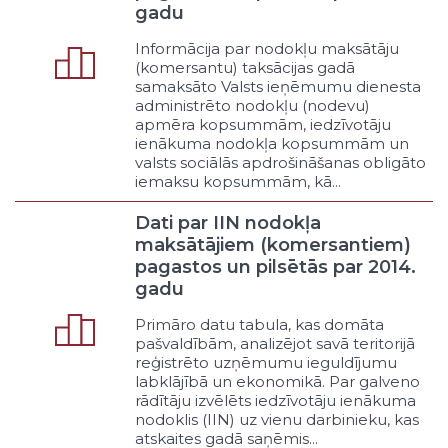
Dabas resursu pieejamība
gadu
Publiskās infrastruktūras
pieejamība
Informācija par nodokļu maksātāju
(komersantu) taksācijas gadā
Dotēšana, subsidēšana, nodokļu
samaksāto Valsts ieņēmumu dienesta
un nodevu atlaides
administrēto nodokļu (nodevu)
Līdzdalība uzņēmumos vai
apmēra kopsummām, iedzīvotāju
biedrībās
ienākuma nodokļa kopsummām un
Privāto interešu lobēšana
valsts sociālās apdrošināšanas obligāto
iemaksu kopsummām, kā...
Cits veicināšanas veids
Apsaimniekošana
Dati par IIN nodokļa
Publiskās infrastruktūras
maksātājiem (komersantiem)
apsaimniekošana
pagastos un pilsētās par 2014.
Privātā īpašuma apsaimniekošana
gadu
Cits apsaimniekošanas veids
Uzņēmējdarbība
Primāro datu tabula, kas domāta
pašvaldībām, analizējot savā teritorijā
Uzņēmējdarbība nodrošinot
reģistrēto uzņēmumu ieguldījumu
pašvaldības pakalpojumus
labklājībā un ekonomikā. Par galveno
Uzņēmējdarbība īstenojot
rādītāju izvēlēts iedzīvotāju ienākuma
administrēšanas funkcijas
nodoklis (IIN) uz vienu darbinieku, kas
Uzņēmējdarbība vairojot
atskaites gadā saņēmis...