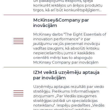
un pakalpojumu eksports, spēja
nodrošināšana
konkurēt iekšējos un ārējos produktu
tirgos, kā arī būt konkurētspējīgiem...
Ēku un būvju tehniskā stāvokļa
uzraudzība
McKinsey&Company par
Citi telpiskās plānošanas un
inovācijām
būvniecības uzraudzības
pasākumi
McKinsey darbs "The Eight Essentials of
Komunālie pakalpojumi („public
innovation performance" ir par
utilities”)
jautājumu vai jūs pieņemat inovāciju
Ūdensapgāde
vadītas izaugsmi, kā absolūti kritisku
nepieciešamību jums ir kaskādes
Kanalizācija un ūdeņu attīrīšana
orientēti mērķi kas to atspoguļo
Sadzīves atkritumu savākšana un
McKinsey Company par inovācijām
pārstrāde
Siltumapgāde
IZM veiktā uzņēmēju aptauja
Koģenerācija
par inovācijām
Energoveiktspēja
Uzņēmēju aptaujas rezultāti par viedo
(„energoefektivitāte”)
stratēģiju. Pielikums Informatīvajam
Atjaunīgo energoresursu
ziņojumam „Par Viedās izaugsmes
izmantošanas veicināšana
stratēģijas izstrādi un specializācijas
Citi komunālie pakalpojumi
noteikšanu". Iespēju piedalīties „Viedās
Ceļi un ielas
izaugsmes stratēģijas” izstrādes