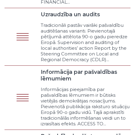
Vidējā vispārīgā
FINANCIAL...
Vidējā profesionālā
Uzraudzība un audits
Interešu
Eksaktā
Tradicionāli pastāv vairāki pašvaldību
Humanitārā
auditēšanas varianti. Pievienotajā
pētījumā attēlota 90-o gadu pieredze
Augstākā akadēmiskā
Eiropā. Supervision and auditing of
Augstākā profesionālā
local authorities’ action Report by the
Zinātne zinātniskajos institūtos
Steering Committee on Local and
Regional Democracy (CDLR)...
Zinātne augstskolās
Zinātne privātajos uzņēmumos
Informācija par pašvaldības
Konferences un semināri
lēmumiem
Pašvaldības pasūtīti pētījumi
Cita veida izglītība un zinātne
Informācijas pieejamība par
pašvaldības lēmumiem ir būtisks
Kultūra un brīvais laiks
vietējās demokrātijas nosacījums.
Izstādes
Pievienotā publikācija raksturo situāciju
Azartspēles
Eiropā 90-o gadu vidū. Tajā aprakstīti
Koncerti
tradicionālās informēšanas veidi un to
izraisītais efekts. ACCESS TO...
Interešu izglītība
Sporta pasākumi