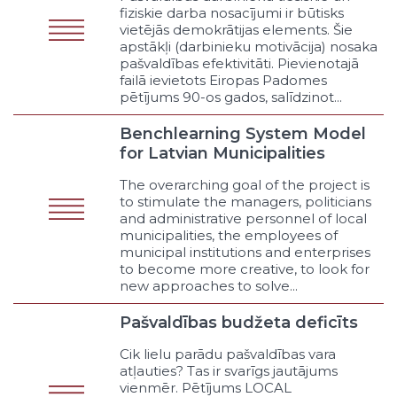
ambulatorajai veselības aprūpei
fiziskie darba nosacījumi ir būtisks
(speciālistu pieejamība)
vietējās demokrātijas elements. Šie
apstākļi (darbinieku motivācija) nosaka
Atbalsts ģimenes ārstiem
pašvaldības efektivitāti. Pievienotajā
(vispārējās prakses ārstu
failā ievietots Eiropas Padomes
pieejamība)
pētījums 90-os gados, salīdzinot...
Atbalsts sabiedrības veselības
pasākumiem
Benchlearning System Model
Atbalsts rehabilitācijas
for Latvian Municipalities
pasākumiem
Atbalsts terciārajai aprūpei
The overarching goal of the project is
to stimulate the managers, politicians
Veselības aprūpe sociālās aprūpes
and administrative personnel of local
iestādēs
municipalities, the employees of
Veselības aprūpe izglītības
municipal institutions and enterprises
iestādēs
to become more creative, to look for
Citi veselības aprūpes pieejamības
new approaches to solve...
pasākumi
Sabiedriskā kārtība un tiesiskums
Pašvaldības budžeta deficīts
Municipālā policija
Cik lielu parādu pašvaldības vara
Atskurbtuves
atļauties? Tas ir svarīgs jautājums
Tikumības policija
vienmēr. Pētījums LOCAL