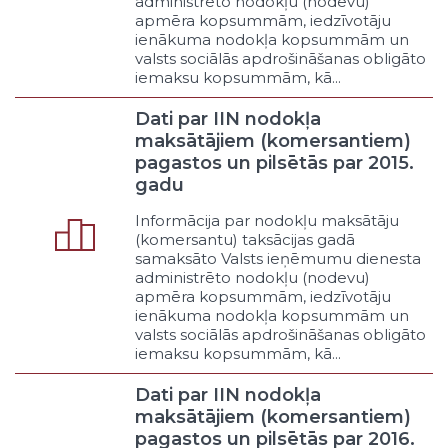
administrēto nodokļu (nodevu)
publiskais pakalpojums („service of
apmēra kopsummām, iedzīvotāju
general interest”)
ienākuma nodokļa kopsummām un
Katram pieejams publiskais
valsts sociālās apdrošināšanas obligāto
pakalpojums
iemaksu kopsummām, kā...
Cita veida pakalpojums
Dati par IIN nodokļa
Pašvaldības vārdā
maksātājiem (komersantiem)
Latvijas Republikas vārdā
pagastos un pilsētās par 2015.
ES vārdā
gadu
Administrēšana
Normatīvā regulēšana
Informācija par nodokļu maksātāju
Novērošana
(komersantu) taksācijas gadā
samaksāto Valsts ieņēmumu dienesta
Saskaņošana vai atļaujas došana
administrēto nodokļu (nodevu)
Atbilstības apstiprināšana
apmēra kopsummām, iedzīvotāju
Darbības pārtraukšana vai
ienākuma nodokļa kopsummām un
noteiktas rīcības pieprasīšana
valsts sociālās apdrošināšanas obligāto
iemaksu kopsummām, kā...
Sodīšana
Cits administrēšanas veids
Dati par IIN nodokļa
Veicināšana
maksātājiem (komersantiem)
Cilvēkresursu pieejamība
pagastos un pilsētās par 2016.