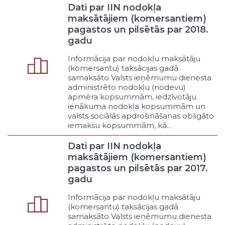
Klasifikators - Funkcijas veids
Dati par IIN nodokļa
Politikas organizēšana un saturs
maksātājiem (komersantiem)
Mērķu un vīzijas, atbilstošo
pagastos un pilsētās par 2018.
rezultatīvo rādītāju formulēšana
gadu
Procesa organizēšana
Informācija par nodokļu maksātāju
Deputātu darba organizēšana
(komersantu) taksācijas gadā
Iesaistīšana
samaksāto Valsts ieņēmumu dienesta
Konsultēšanās
administrēto nodokļu (nodevu)
Lobēšana
apmēra kopsummām, iedzīvotāju
ienākuma nodokļa kopsummām un
Cits politikas funkcijas veids
valsts sociālās apdrošināšanas obligāto
Pakalpojums
iemaksu kopsummām, kā...
Budžeta finansēts individuālais
pakalpojums bez līdzdalības
Dati par IIN nodokļa
pienākuma
maksātājiem (komersantiem)
Budžeta finansēts individuālais
pagastos un pilsētās par 2017.
pakalpojums ar līdzdalības
gadu
pienākumu
Klienta līdzfinansēts individuālais
Informācija par nodokļu maksātāju
pakalpojums
(komersantu) taksācijas gadā
samaksāto Valsts ieņēmumu dienesta
Noteiktai mērķauditorijai pieejams