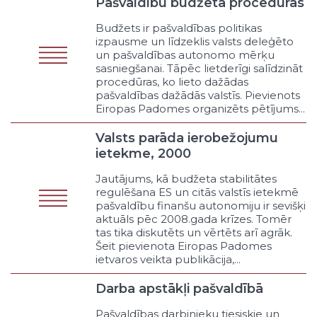
Pašvaldību budžeta procedūras
Jubilejas un svētki
Teātra un operas izrādes
Budžets ir pašvaldības politikas
izpausme un līdzeklis valsts deleģēto
Sēru un piemiņas pasākumi
un pašvaldības autonomo mērķu
Cita veida kultūras un brīvā laika
sasniegšanai. Tāpēc lietderīgi salīdzināt
pasākumi
procedūras, ko lieto dažādas
Sociālā drošība
pašvaldības dažādās valstīs. Pievienots
Eiropas Padomes organizēts pētījums...
Atbalsts trūcīgajiem
Atbalsts sociāli mazaizsargātajiem
Valsts parāda ierobežojumu
Līdzdalības organizēšana
ietekme, 2000
Mājokļa politika
Nodarbinātība
Jautājums, kā budžeta stabilitātes
regulēšana ES un citās valstīs ietekmē
Atbalsts ģimenēm ar bērniem
pašvaldību finanšu autonomiju ir sevišķi
Atbalsts sociālajai
aktuāls pēc 2008.gada krīzes. Tomēr
uzņēmējdarbībai
tas tika diskutēts un vērtēts arī agrāk.
Atbalsts vecajiem ļaudīm
Šeit pievienota Eiropas Padomes
Citi sociālās drošības pasākumi
ietvaros veikta publikācija,...
Veselības aizsardzība
Darba apstākļi pašvaldībā
Slimnīcas pakalpojumi
Atbalsts sekundārajai
Pašvaldības darbinieku tiesiskie un