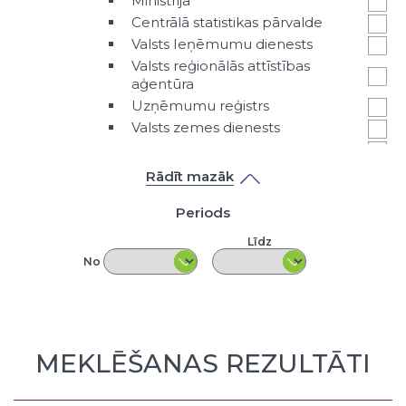
Ministrija
Centrālā statistikas pārvalde
Valsts Ieņēmumu dienests
Valsts reģionālās attīstības
aģentūra
Uzņēmumu reģistrs
Valsts zemes dienests
Cita valsts iestāde vai amatpersona
Klasifikators - Datu veids
Rādīt mazāk
Primārā tabula
Periods
Indikatoru tabula
Strukturēts apraksts
Līdz
Nestrukturēts pieredzes apraksts
No
Prezentācija
Pētījumi
LPS aptauju rezultāti
Nestrukturēts teksta fails
MEKLĒŠANAS REZULTĀTI
Karte
Cita veida ieraksts