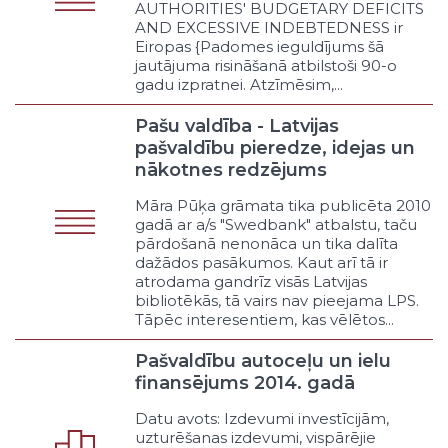
AUTHORITIES' BUDGETARY DEFICITS
Īres valdes
AND EXCESSIVE INDEBTEDNESS ir
Bāriņtiesas
Eiropas {Padomes ieguldījums šā
Bērnu tiesību aizsardzība
jautājuma risināšanā atbilstoši 90-o
Iekšpagalmi
gadu izpratnei. Atzīmēsim,...
Krīzes centri (fiziskām personām)
Pašu valdība - Latvijas
neaizsargātām grupām
pašvaldību pieredze, idejas un
Probācija
nākotnes redzējums
Apcietinājumā esošo
kriminālvajāto personu civiltiesisko
Māra Pūķa grāmata tika publicēta 2010
interešu pārstāvība
gadā ar a/s "Swedbank" atbalstu, taču
Kārtības nodrošināšana masu
pārdošanā nenonāca un tika dalīta
pasākumos
dažādos pasākumos. Kaut arī tā ir
atrodama gandrīz visās Latvijas
Narkomānijas apkarošana
bibliotēkās, tā vairs nav pieejama LPS.
Citi sabiedriskās kārtības un
Tāpēc interesentiem, kas vēlētos...
tiesiskuma pasākumi
Avārijas un krīzes situācijas
Pašvaldību autoceļu un ielu
Glābšanas dienesti uz ūdeņiem
finansējums 2014. gadā
Atbalsts ugunsdzēsībai
Datu avots: Izdevumi investīcijām,
Dalība dabas un tehnisko
uzturēšanas izdevumi, vispārējie
katastrofu novēršanā