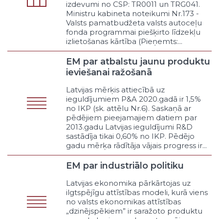
izdevumi no CSP: TR0011 un TRG041.
Avārijas dienesti publiskajai
Ministru kabineta noteikumi Nr.173 -
infrastruktūrai
Valsts pamatbudžeta valsts autoceļu
Dalība terorisma apkarošanā
fonda programmai piešķirto līdzekļu
izlietošanas kārtība (Pieņemts:...
Atbalsts Zemessardzei
Sadarbība ar Nacionālajiem
EM par atbalstu jaunu produktu
bruņotajiem spēkiem
ieviešanai ražošanā
Citi avārijas un krīžu pasākumi
Telpiskā plānošana un būvniecības
Latvijas mērķis attiecībā uz
uzraudzība
ieguldījumiem P&A 2020.gadā ir 1,5%
no IKP (sk. attēlu Nr.6). Saskaņā ar
Sabiedrisko apspriešanu
pēdējiem pieejamajiem datiem par
organizēšana
2013.gadu Latvijas ieguldījumi R&D
Referendumu organizēšana
sastādīja tikai 0,60% no IKP. Pēdējo
Saskaņošana ar citu publisko
gadu mērķa rādītāja vājais progress ir...
personu plānošanas
dokumentiem
EM par industriālo politiku
Teritorijas plānojuma izstrāde
Latvijas ekonomika pārkārtojas uz
Detaļplānojuma izstrāde
ilgtspējīgu attīstības modeli, kurā viens
Vides ilgtspējības prasību
no valsts ekonomikas attīstības
nodrošināšana
„dzinējspēkiem” ir saražoto produktu
Būvniecības tiesiskuma