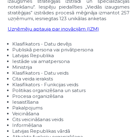
izaugsmes stratēģijas izstrādi un specializācijas
noteikšanu". Iespēju piedalīties „Viedās izaugsmes
stratēģijas” izstrādes procesā mēģināja izmantot 257
uzņēmumi, iesniegtas 123 unikālas anketas
Uzņēmēju aptauja par inovācijām (IZM)
Klasifikators - Datu devējs
Publiskā persona vai privātpersona
Latvijas Republika
Iestāde vai amatpersona
Ministrija
Klasifikators - Datu veids
Cita veida ieraksts
Klasifikators - Funkcijas veids
Politikas organizēšana un saturs
Procesa organizēšana
Iesaistīšana
Pakalpojums
Veicināšana
Cits veicināšanas veids
Informēšana
Latvijas Republikas vārdā
Atbalsta funkciju organizēšana