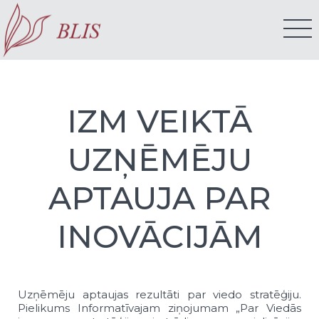
IZM VEIKTĀ
UZŅĒMĒJU
APTAUJA PAR
INOVĀCIJĀM
Uzņēmēju aptaujas rezultāti par viedo stratēģiju.
Pielikums Informatīvajam ziņojumam „Par Viedās