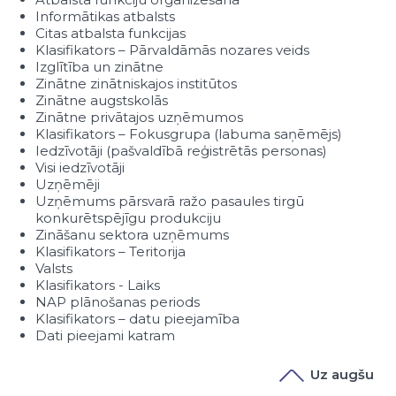
Informātikas atbalsts
Citas atbalsta funkcijas
Klasifikators – Pārvaldāmās nozares veids
Izglītība un zinātne
Zinātne zinātniskajos institūtos
Zinātne augstskolās
Zinātne privātajos uzņēmumos
Klasifikators – Fokusgrupa (labuma saņēmējs)
Iedzīvotāji (pašvaldībā reģistrētās personas)
Visi iedzīvotāji
Uzņēmēji
Uzņēmums pārsvarā ražo pasaules tirgū
konkurētspējīgu produkciju
Zināšanu sektora uzņēmums
Klasifikators – Teritorija
Valsts
Klasifikators - Laiks
NAP plānošanas periods
Klasifikators – datu pieejamība
Dati pieejami katram
Uz augšu