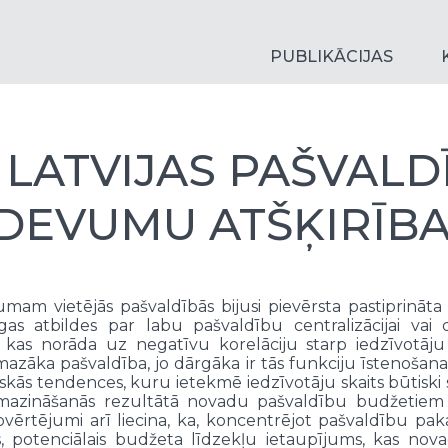
PUBLIKĀCIJAS
 LATVIJAS PAŠVALD
ZDEVUMU ATŠĶIRĪBA
umam vietējās pašvaldībās bijusi pievērsta pastiprināt
as atbildes par labu pašvaldību centralizācijai vai d
, kas norāda uz negatīvu korelāciju starp iedzīvotāju
mazāka pašvaldība, jo dārgāka ir tās funkciju īstenošana,
iskās tendences, kuru ietekmē iedzīvotāju skaits būtiski
 samazināšanās rezultātā novadu pašvaldību budžetiem
vērtējumi arī liecina, ka, koncentrējot pašvaldību pa
nībās, potenciālais budžeta līdzekļu ietaupījums, kas 