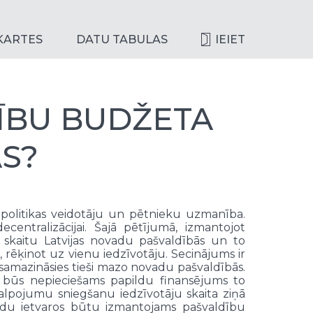
KARTES
DATU TABULAS
IEIET
ĪBU BUDŽETA
S?
a politikas veidotāju un pētnieku uzmanība.
ecentralizācijai. Šajā pētījumā, izmantojot
 skaitu Latvijas novadu pašvaldībās un to
 rēķinot uz vienu iedzīvotāju. Secinājums ir
 samazināsies tieši mazo novadu pašvaldībās.
 būs nepieciešams papildu finansējums to
kalpojumu sniegšanu iedzīvotāju skaita ziņā
novadu ietvaros būtu izmantojams pašvaldību