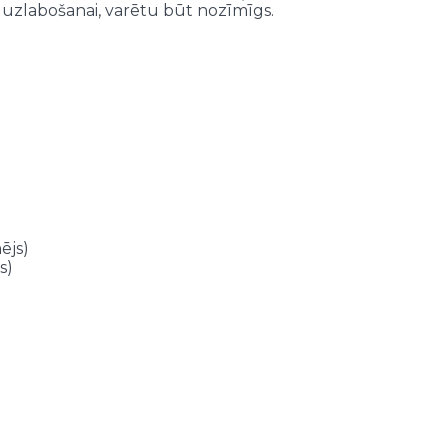
s uzlabošanai, varētu būt nozīmīgs.
ējs)
s)