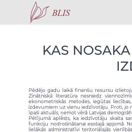
KAS NOSAKA
I
Pēdējo gadu laikā finanšu resursu izlietoj
Zinātniskā literatūra nesniedz viennozīmīg
ekonometriskās metodes, iegūtas liecības
izdevumiem uz vienu iedzīvotāju. Proti, jo 
īpaši aktuāls, ņemot vērā Latvijas demogrāf
Pētījumā aplēsts, ka iedzīvotāju skaita
funkciju nodrošināšanai esošajā apjomā. No
lielākās administratīvi teritoriālajās vie