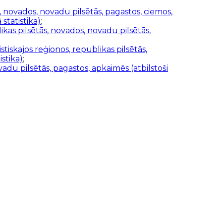
, novados, novadu pilsētās, pagastos, ciemos,
statistika)
;
as pilsētās, novados, novadu pilsētās,
tiskajos reģionos, republikas pilsētās,
stika)
;
vadu pilsētās, pagastos, apkaimēs (atbilstoši