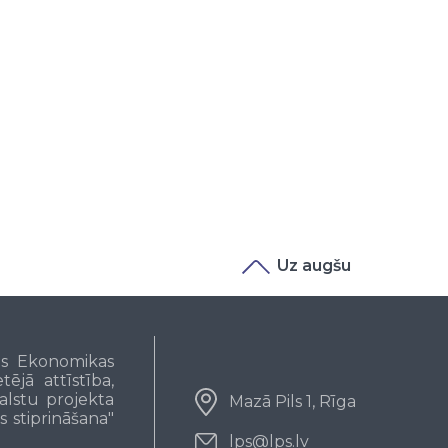
Uz augšu
pas Ekonomikas
ējā attīstība,
alstu projekta
Mazā Pils 1, Rīga
s stiprināšana"
lps@lps.lv