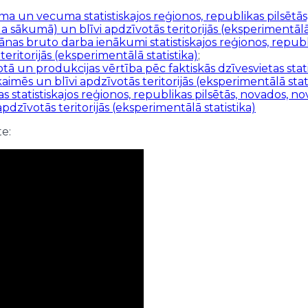
a un vecuma statistiskajos reģionos, republikas pilsētās
 sākumā) un blīvi apdzīvotās teritorijās (eksperimentālā 
s bruto darba ienākumi statistiskajos reģionos, republik
eritorijās (eksperimentālā statistika)
;
ā un produkcijas vērtība pēc faktiskās dzīvesvietas statis
imēs un blīvi apdzīvotās teritorijās (eksperimentālā stati
s statistiskajos reģionos, republikas pilsētās, novados, no
zīvotās teritorijās (eksperimentālā statistika)
te: