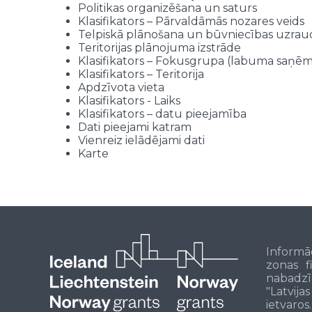
Politikas organizēšana un saturs
Klasifikators – Pārvaldāmās nozares veids
Telpiskā plānošana un būvniecības uzrau
Teritorijas plānojuma izstrāde
Klasifikators – Fokusgrupa (labuma saņēm
Klasifikators – Teritorija
Apdzīvota vieta
Klasifikators - Laiks
Klasifikators – datu pieejamība
Dati pieejami katram
Vienreiz ielādējami dati
Karte
Informā
zonas f
nabadzī
"Latvija
ietvaros.