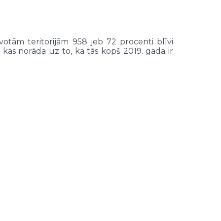
īvotām teritorijām 958 jeb 72 procenti blīvi
u, kas norāda uz to, ka tās kopš 2019. gada ir