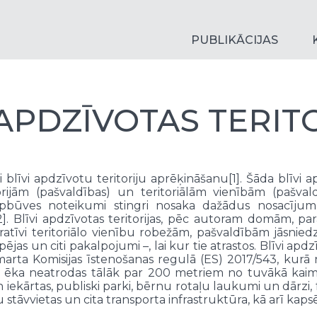
PUBLIKĀCIJAS
 APDZĪVOTAS TERIT
si blīvi apdzīvotu teritoriju aprēķināšanu[1]. Šāda blīvi
rijām (pašvaldības) un teritoriālām vienībām (pašvaldī
apbūves noteikumi stingri nosaka dažādus nosacījumu
]. Blīvi apdzīvotas teritorijas, pēc autoram domām, parā
stratīvi teritoriālo vienību robežām, pašvaldībām jāsnied
spējas un citi pakalpojumi –, lai kur tie atrastos. Blīvi ap
 marta Komisijas īstenošanas regulā (ES) 2017/543, kurā
ka neatrodas tālāk par 200 metriem no tuvākā kaimiņa
 iekārtas, publiski parki, bērnu rotaļu laukumi un dārzi,
ļu stāvvietas un cita transporta infrastruktūra, kā arī kapsē