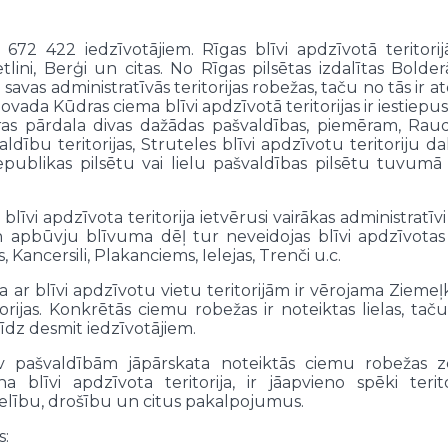
r 672 422 iedzīvotājiem. Rīgas blīvi apdzīvotā teritorijā
lini, Berģi un citas. No Rīgas pilsētas izdalītas Bolder
savas administratīvās teritorijas robežas, taču no tās ir 
da Kūdras ciema blīvi apdzīvotā teritorijas ir iestiepusie
uras pārdala divas dažādas pašvaldības, piemēram, Rau
bu teritorijas, Struteles blīvi apdzīvotu teritoriju
epublikas pilsētu vai lielu pašvaldības pilsētu tuvumā 
blīvi apdzīvota teritorija ietvērusi vairākas administratīvi
 apbūvju blīvuma dēļ tur neveidojas blīvi apdzīvotas t
 Kancersili, Plakanciems, Ielejas, Trenči u.c.
itība ar blīvi apdzīvotu vietu teritorijām ir vērojama 
orijas. Konkrētās ciemu robežas ir noteiktas lielas, taču
līdz desmit iedzīvotājiem.
nav pašvaldībām jāpārskata noteiktās ciemu robežas z
a blīvi apdzīvota teritorija, ir jāapvieno spēki teri
selību, drošību un citus pakalpojumus.
s: