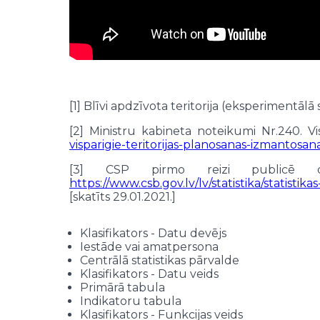
[1] Blīvi apdzīvota teritorija (eksperimentālā s
[2] Ministru kabineta noteikumi Nr.240. V
visparigie-teritorijas-planosanas-izmantos
[3] CSP pirmo reizi publicē datu
https://www.csb.gov.lv/lv/statistika/statist
[skatīts 29.01.2021.]
Klasifikators - Datu devējs
Iestāde vai amatpersona
Centrālā statistikas pārvalde
Klasifikators - Datu veids
Primārā tabula
Indikatoru tabula
Klasifikators - Funkcijas veids