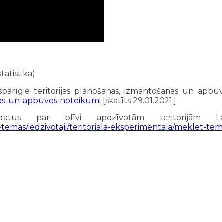
tatistika)
ispārīgie teritorijas plānošanas, izmantošanas un apb
anas-un-apbuves-noteikumi
[skatīts 29.01.2021.]
s par blīvi apdzīvotām teritorijām Latvij
ikas-temas/iedzivotaji/teritoriala-eksperimentala/meklet-