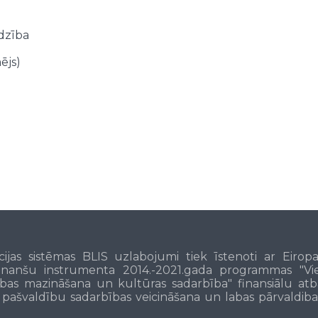
dzība
ējs)
cijas sistēmas BLIS uzlabojumi tiek īstenoti ar Eiro
inanšu instrumenta 2014.-2021.gada programmas "Viet
bas mazināšana un kultūras sadarbība" finansiālu atb
s pašvaldību sadarbības veicināšana un labas pārvaldiba