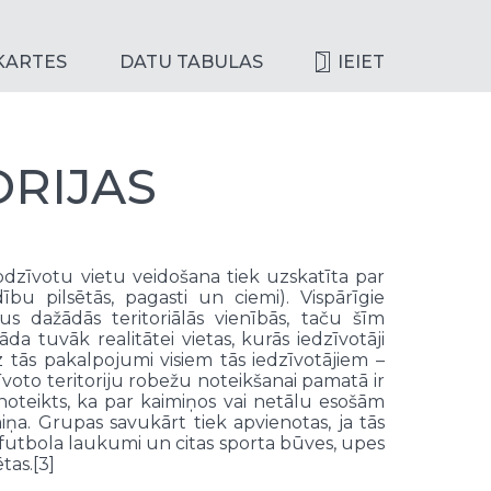
KARTES
DATU TABULAS
IEIET
ORIJAS
 apdzīvotu vietu veidošana tiek uzskatīta par
bu pilsētās, pagasti un ciemi). Vispārīgie
s dažādās teritoriālās vienībās, taču šīm
da tuvāk realitātei vietas, kurās iedzīvotāji
z tās pakalpojumi visiem tās iedzīvotājiem –
dzīvoto teritoriju robežu noteikšanai pamatā ir
 noteikts, ka par kaimiņos vai netālu esošām
. Grupas savukārt tiek apvienotas, ja tās
 futbola laukumi un citas sporta būves, upes
tas.[3]