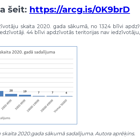
a šeit:
https://arcg.is/0K9brD
dzīvotāju skaita 2020. gada sākumā, no 1324 blīvi apdz
edzīvotāji. 44 blīvi apdzīvotās teritorijas nav iedzīvotāj
ju skaita 2020.gada sākumā sadalījuma. Autora aprēķins.