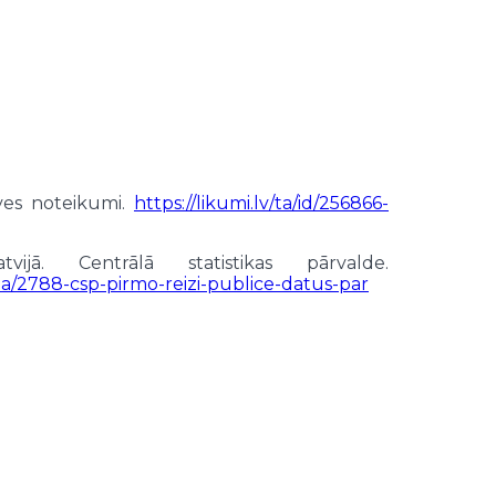
ūves noteikumi.
https://likumi.lv/ta/id/256866-
ā. Centrālā statistikas pārvalde.
tema/2788-csp-pirmo-reizi-publice-datus-par