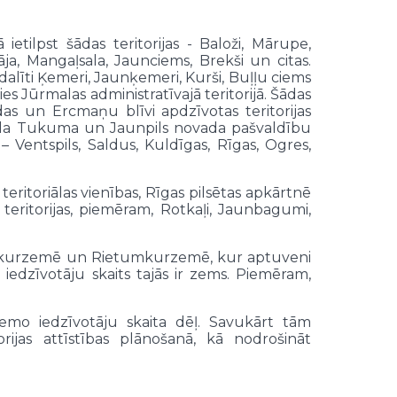
 ietilpst šādas teritorijas - Baloži, Mārupe,
āja, Mangaļsala, Jaunciems, Brekši un citas.
atdalīti Ķemeri, Jaunķemeri, Kurši, Buļļu ciems
s Jūrmalas administratīvajā teritorijā. Šādas
das un Ercmaņu blīvi apdzīvotas teritorijas
 dala Tukuma un Jaunpils novada pašvaldību
– Ventspils, Saldus, Kuldīgas, Rīgas, Ogres,
 teritoriālas vienības, Rīgas pilsētas apkārtnē
eritorijas, piemēram, Rotkaļi, Jaunbagumi,
Ziemeļkurzemē un Rietumkurzemē, kur aptuveni
 iedzīvotāju skaits tajās ir zems. Piemēram,
emo iedzīvotāju skaita dēļ. Savukārt tām
torijas attīstības plānošanā, kā nodrošināt