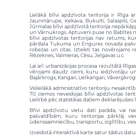
Lielākā blīvi apdzīvota teritorija ir Rīga a
Jaunmārupe, Ķekava, Bukulti, Salaspils, Get
Jūrmalas blīvi apdzīvotā teritorija nepārkāpj 
un Vārnukrogs. Aptuveni puse no Babītes nova
blīvi apdzīvotas teritorijas nav retums, k
pārdala Tukuma un Engures novada pašvaldī
robežas un citas. Izteikti tas novērojams r
Rēzeknes, Valmieras, Cēsu, Jelgavas u.c.
Lai arī urbanizācijas procesa rezultātā Rīgas 
vērojami daudz ciemi, kuru iedzīvotāju un
Bajārkrogs, Kangari, Lielkangari, Vāvergkrogs,
Vislielākā administratīvo teritoriju nesakr
70 ciemos neveidojas blīvi apdzīvotas terit
Lielirbē pēc statistikas datiem deklarējušies 
Blīvi apdzīvotu vietu dati parāda, vai 
pašvaldībām, kuru teritorijas pārklāj vien
ūdenssaimniecību, transportu, izglītību, ve
Izveidotā interaktīvā karte satur šādus datu