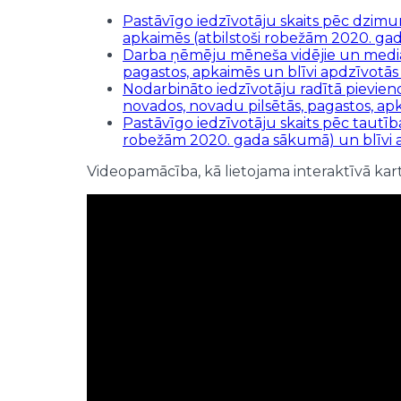
Pastāvīgo iedzīvotāju skaits pēc dzimum
apkaimēs (atbilstoši robežām 2020. gada
Darba ņēmēju mēneša vidējie un mediāna
pagastos, apkaimēs un blīvi apdzīvotās t
Nodarbināto iedzīvotāju radītā pievienot
novados, novadu pilsētās, pagastos, apka
Pastāvīgo iedzīvotāju skaits pēc tautība
robežām 2020. gada sākumā) un blīvi apd
Videopamācība, kā lietojama interaktīvā kar