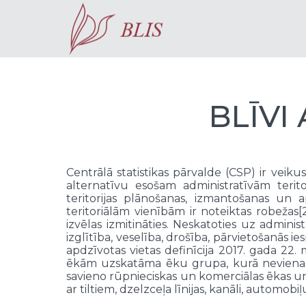
BLĪVI
Centrālā statistikas pārvalde (CSP) ir veiku
alternatīvu esošam administratīvām terito
teritorijas plānošanas, izmantošanas un 
teritoriālām vienībām ir noteiktas robežas[2
izvēlas izmitināties. Neskatoties uz admini
izglītība, veselība, drošība, pārvietošanās ie
apdzīvotas vietas definīcija 2017. gada 22.
ēkām uzskatāma ēku grupa, kurā neviena ē
savieno rūpnieciskas un komerciālas ēkas un
ar tiltiem, dzelzceļa līnijas, kanāli, automobi