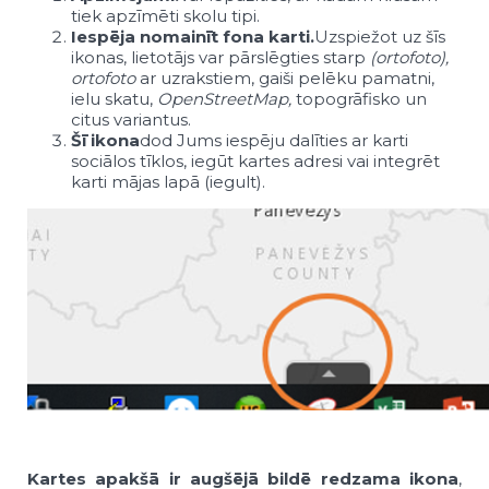
tiek apzīmēti skolu tipi.
Iespēja nomainīt fona karti.
Uzspiežot uz šīs
ikonas, lietotājs var pārslēgties starp
(ortofoto),
ortofoto
ar uzrakstiem, gaiši pelēku pamatni,
ielu skatu,
OpenStreetMap,
topogrāfisko un
citus variantus.
Šī ikona
dod Jums iespēju dalīties ar karti
sociālos tīklos, iegūt kartes adresi vai integrēt
karti mājas lapā (iegult).
Kartes apakšā ir augšējā bildē redzama ikona
,