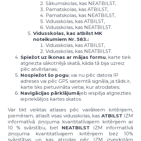
Sākumskolas, kas NEATBILST,
Pamatskolas, kas ATBILST,
Pamatskolas, kas NEATBILST,
Vidusskolas, kas ATBILST,
Vidusskolas, kas NEATBILST.
Vidusskolas, kas atbilst MK
noteikumiem Nr. 583.:
Vidusskolas, kas ATBILST,
Vidusskolas, kas NEATBILST.
Spiežot uz ikonas ar mājas formu
, karte tiek
atgriezta sākotnējā skatā, kāda tā bija uzreiz
pēc atvēršanas;
Nospiežot šo pogu
, vai nu pēc datora IP
adreses vai pēc GPS saņemtā signāla, ja tāds ir,
karte tiks pietuvināta vietai, kur atrodaties;
Navigācijas pārklājumā
jeb iespēja atgriezties
iepriekšējos kartes skatos.
Var tikt veiktas atlases pēc vairākiem kritērijiem,
piemēram, atlasīt visas vidusskolas, kas
ATBILST
IZM
informatīvā ziņojuma kvantitatīvajiem kritērijiem ar
10 % svārstību, bet
NEATBILST
IZM informatīvā
ziņojuma kvantitatīvajiem kritērijiem bez 10%
svārstības un kas atrodas pēc IZM izveidotām