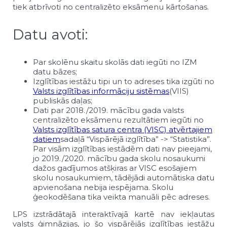
tiek atbrīvoti no centralizēto eksāmenu kārtošanas.
Datu avoti:
Par skolēnu skaitu skolās dati iegūti no IZM
datu bāzes;
Izglītības iestāžu tipi un to adreses tika izgūti no
Valsts izglītības informāciju sistēmas
(VIIS)
publiskās daļas;
Dati par 2018./2019. mācību gada valsts
centralizēto eksāmenu rezultātiem iegūti no
Valsts izglītības satura centra (VISC) atvērtajiem
datiem
sadaļā “Vispārējā izglītība” -> “Statistika”.
Par visām izglītības iestādēm dati nav pieejami,
jo 2019./2020. mācību gada skolu nosaukumi
dažos gadījumos atšķiras ar VISC esošajiem
skolu nosaukumiem, tādējādi automātiska datu
apvienošana nebija iespējama. Skolu
ģeokodēšana tika veikta manuāli pēc adreses.
LPS izstrādātajā interaktīvajā kartē nav iekļautas
valsts ģimnāzijas, jo šo vispārējās izglītības iestāžu