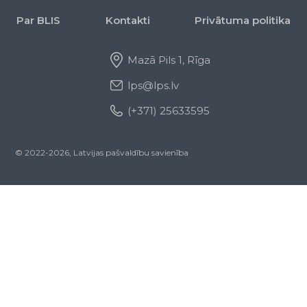
Par BLIS
Kontakti
Privātuma politika
Mazā Pils 1, Rīga
lps@lps.lv
(+371) 25633595
© 2022-2026, Latvijas pašvaldību savienība