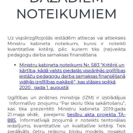
NOTEIKUMIEM
Uz vispārizglītojošās iestādēm attiecas vai attieksies
Ministru kabineta noteikumi, kuros ir noteikti
kvantitatīvie kritēriji, pēc kuriem tiks (ne)veikta
pedagogu darba samaksas finansēšana.
Ministru kabineta noteikumi Nr. 583 “Kritēriji un
kārtība, kādā valsts piedalās vispārējās izglītības
iestāžu pedagogu darba samaksas finansēšanā
vidējās izglītības pakāpē”, kas stāsies spēkā
2020. gada 1. augustā;
Izglītības un zinātnes ministrija (IZM) ir izstrādājusi
Informatīvo ziņojumu “Par skolu tīkla sakārtošanu”,
kas tika prezentēti Ministru kabineta 2019.gada
21.maija sēdē, pieejams:
tiesību akta projekta TA-
885
. Informatīvajā ziņojumā ir noteikts teritoriālais
iedalījums, kvantitatīvie un kvalitatīvie kritēriji. Tiek
piedāvāts četru reģionu bloku modelis, nosakot