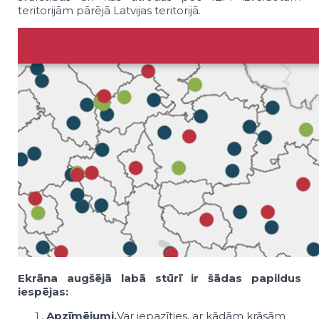
teritorijām pārējā Latvijas teritorijā.
Ekrāna augšējā labā stūrī ir šādas papildus
iespējas:
Apzīmējumi.
Var iepazīties, ar kādām krāsām