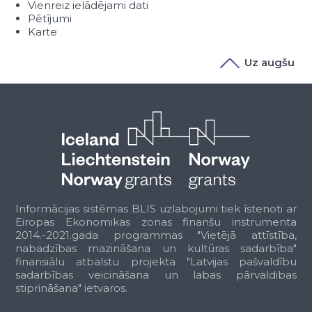
Vienreiz ielādējami dati
Pētījumi
Karte
Uz augšu
Informācijas sistēmas BLIS uzlabojumi tiek īstenoti ar
Eiropas Ekonomikas zonas finanšu instrumenta
2014.-2021.gada programmas "Vietējā attīstība,
nabadzības mazināšana un kultūras sadarbība"
finansiālu atbalstu projekta "Latvijas pašvaldību
sadarbības veicināšana un labas pārvaldibas
stiprināšana" ietvaros.