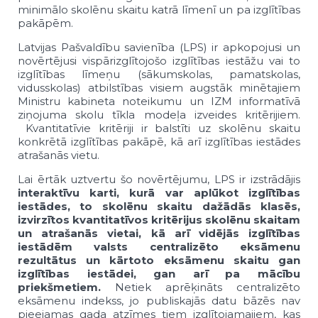
minimālo skolēnu skaitu katrā līmenī un pa izglītības
pakāpēm.
Latvijas Pašvaldību savienība (LPS) ir apkopojusi un
novērtējusi vispārizglītojošo izglītības iestāžu vai to
izglītības līmeņu (sākumskolas, pamatskolas,
vidusskolas) atbilstības visiem augstāk minētajiem
Ministru kabineta noteikumu un IZM informatīvā
ziņojuma skolu tīkla modeļa izveides kritērijiem.
Kvantitatīvie kritēriji ir balstīti uz skolēnu skaitu
konkrētā izglītības pakāpē, kā arī izglītības iestādes
atrašanās vietu.
Lai ērtāk uztvertu šo novērtējumu, LPS ir izstrādājis
interaktīvu karti,
kurā var aplūkot izglītības
iestādes, to skolēnu skaitu dažādās klasēs,
izvirzītos kvantitatīvos kritērijus skolēnu skaitam
un atrašanās vietai, kā arī vidējās izglītības
iestādēm valsts centralizēto eksāmenu
rezultātus un kārtoto eksāmenu skaitu gan
izglītības iestādei, gan arī pa mācību
priekšmetiem.
Netiek aprēķināts centralizēto
eksāmenu indekss, jo publiskajās datu bāzēs nav
pieejamas gada atzīmes tiem izglītojamajiem, kas