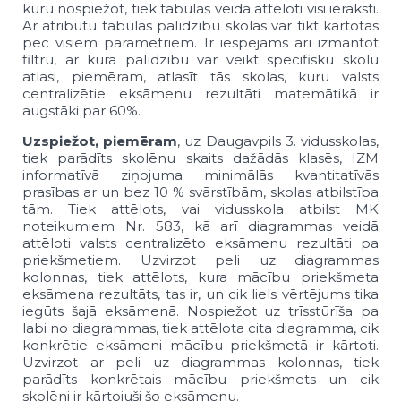
kuru nospiežot, tiek tabulas veidā attēloti visi ieraksti.
Ar atribūtu tabulas palīdzību skolas var tikt kārtotas
pēc visiem parametriem. Ir iespējams arī izmantot
filtru, ar kura palīdzību var veikt specifisku skolu
atlasi, piemēram, atlasīt tās skolas, kuru valsts
centralizētie eksāmenu rezultāti matemātikā ir
augstāki par 60%.
Uzspiežot, piemēram
, uz Daugavpils 3. vidusskolas,
tiek parādīts skolēnu skaits dažādās klasēs, IZM
informatīvā ziņojuma minimālās kvantitatīvās
prasības ar un bez 10 % svārstībām, skolas atbilstība
tām. Tiek attēlots, vai vidusskola atbilst MK
noteikumiem Nr. 583, kā arī diagrammas veidā
attēloti valsts centralizēto eksāmenu rezultāti pa
priekšmetiem. Uzvirzot peli uz diagrammas
kolonnas, tiek attēlots, kura mācību priekšmeta
eksāmena rezultāts, tas ir, un cik liels vērtējums tika
iegūts šajā eksāmenā. Nospiežot uz trīsstūrīša pa
labi no diagrammas, tiek attēlota cita diagramma, cik
konkrētie eksāmeni mācību priekšmetā ir kārtoti.
Uzvirzot ar peli uz diagrammas kolonnas, tiek
parādīts konkrētais mācību priekšmets un cik
skolēni ir kārtojuši šo eksāmenu.