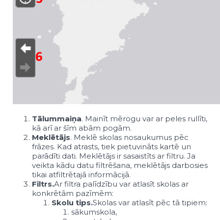
Tālummaiņa
. Mainīt mērogu var ar peles rullīti,
kā arī ar šīm abām pogām.
Meklētājs
. Meklē skolas nosaukumus pēc
frāzes. Kad atrasts, tiek pietuvināts kartē un
parādīti dati. Meklētājs ir sasaistīts ar filtru. Ja
veikta kādu datu filtrēšana, meklētājs darbosies
tikai atfiltrētajā informācijā.
Filtrs.
Ar filtra palīdzību var atlasīt skolas ar
konkrētām pazīmēm:
Skolu tips.
Skolas var atlasīt pēc tā tipiem:
sākumskola,