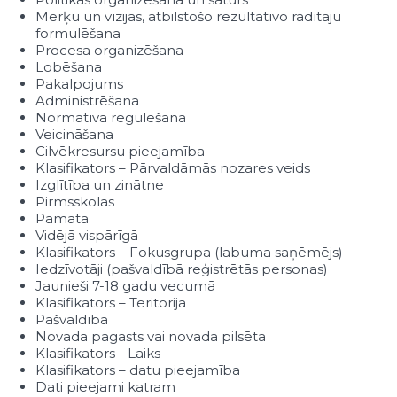
Mērķu un vīzijas, atbilstošo rezultatīvo rādītāju
formulēšana
Procesa organizēšana
Lobēšana
Pakalpojums
Administrēšana
Normatīvā regulēšana
Veicināšana
Cilvēkresursu pieejamība
Klasifikators – Pārvaldāmās nozares veids
Izglītība un zinātne
Pirmsskolas
Pamata
Vidējā vispārīgā
Klasifikators – Fokusgrupa (labuma saņēmējs)
Iedzīvotāji (pašvaldībā reģistrētās personas)
Jaunieši 7-18 gadu vecumā
Klasifikators – Teritorija
Pašvaldība
Novada pagasts vai novada pilsēta
Klasifikators - Laiks
Klasifikators – datu pieejamība
Dati pieejami katram