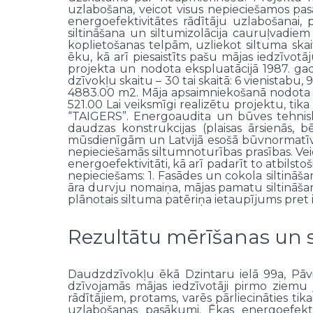
uzlabošana, veicot visus nepieciešamos pa
energoefektivitātes rādītāju uzlabošanai, 
siltināšana un siltumizolācija cauruļvadie
koplietošanas telpām, uzliekot siltuma sk
ēku, kā arī piesaistīts pašu mājas iedzīvot
projekta un nodota ekspluatācijā 1987. ga
dzīvokļu skaitu – 30 tai skaitā: 6 vienistabu
4883.00 m2. Māja apsaimniekošanā nodota 20
521.00 Lai veiksmīgi realizētu projektu, t
“TAIGERS”. Energoaudita un būves tehniskās
daudzas konstrukcijas (plaisas ārsienās, 
mūsdienīgām un Latvijā esošā būvnormatīv
nepieciešamās siltumnoturības prasības. Vei
energoefektivitāti, kā arī padarīt to atbils
nepieciešams: 1. Fasādes un cokola siltināš
āra durvju nomaiņa, mājas pamatu siltināš
plānotais siltuma patēriņa ietaupījums pret 
Rezultātu mērīšanas un s
Daudzdzīvokļu ēkā Dzintaru ielā 99a, Pāv
dzīvojamās mājas iedzīvotāji pirmo ziemu ja
rādītājiem, protams, varēs pārliecināties tik
uzlabošanas pasākumi. Ēkas energoefekti