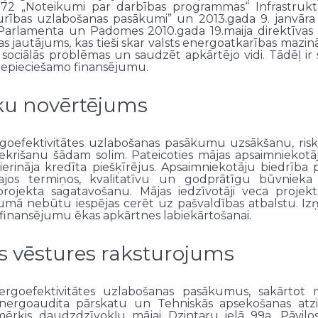
.272 „Noteikumi par darbības programmas“ Infrastruktū
urības uzlabošanas pasākumi” un 2013.gada 9. janvār
s Parlamenta un Padomes 2010.gada 19.maija direktīvas 
bas jautājums, kas tieši skar valsts energoatkarības mazi
sociālās problēmas un saudzēt apkārtējo vidi. Tādēļ ir 
 nepieciešamo finansējumu.
sku novērtējums
rgoefektivitātes uzlabošanas pasākumu uzsākšanu, risk
ekrišanu šādam solim. Pateicoties mājas apsaimniekotāj
erināja kredīta piešķīrējus. Apsaimniekotāju biedrība p
ajos termiņos, kvalitatīvu un godprātīgu būvnieka pi
ojekta sagatavošanu. Mājas iedzīvotāji veca projekt
jumā nebūtu iespējas cerēt uz pašvaldības atbalstu. I
īdzfinansējumu ēkas apkārtnes labiekārtošanai.
 vēstures raksturojums
nergoefektivitātes uzlabošanas pasākumus, sakārtot 
nergoaudita pārskatu un Tehniskās apsekošanas atzin
rķis daudzdzīvokļu mājai Dzintaru ielā 99a, Pāvilost