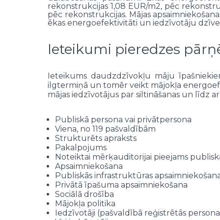
rekonstrukcijas 1,08 EUR/m2, pēc rekonstru
pēc rekonstrukcijas. Mājas apsaimniekošana
ēkas energoefektivitāti un iedzīvotāju dzīv
Ieteikumi pieredzes pār
Ieteikums daudzdzīvokļu māju īpašniekie
ilgtermiņā un tomēr veikt mājokļa energoefe
mājas iedzīvotājus par siltināšanas un līdz
Publiskā persona vai privātpersona
Viena, no 119 pašvaldībām
Strukturēts apraksts
Pakalpojums
Noteiktai mērķauditorijai pieejams publiska
Apsaimniekošana
Publiskās infrastruktūras apsaimniekošan
Privātā īpašuma apsaimniekošana
Sociālā drošība
Mājokļa politika
Iedzīvotāji (pašvaldībā reģistrētās persona