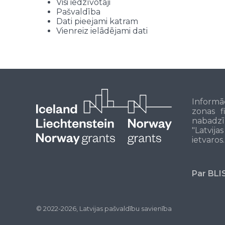
Visi iedzīvotāji
Pašvaldība
Dati pieejami katram
Vienreiz ielādējami dati
Informā
zonas f
nabadzī
"Latvija
ietvaros.
Par BLI
© 2022-2026, Latvijas pašvaldību savienība