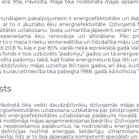
elā 99a, Pāvilostā. Mājai tika nodibināta mājas apsaimn
munālajiem pakalpojumiem ir energoefektivitāte un da
 ar to ir jāuzlabo ēku energoefektivitāte. Dzīvojamā
alitātes uzlabošanu. Īpaša uzmanība jāpievērš vecām un
 nepieciešama ēku renovācija un siltināšana. Pēc pri
ar to ir maza īrnieku ieinteresētība un līdzdalība māju 
b 20,8 %, kas ir par 85% vairāk nekā iepriekšējā gadā. Va
is fonds ir ticis uzbūvēts “padomju” gados un tā energoefe
ūvēta padomju laikā, kad fosilie energoresursi bija lēti u
zdzīvokļu mājas uzceltas 80-tajos gados, arī ēka, kurā 
 kuras celtniecība tika pabeigta 1988. gadā, kā kolhoza
sts
 Pāvilostā tika veikti daudzdzīvokļu dzīvojamās mājas
ergoefektivitātes uzlabošana uzskatāma par pilotprojektu
kti energoefektivitātes uzlabošanas pasākumi novadā. P
ā nodibināja mājas apsaimniekošanas biedrību (Dzīvojamo
sus nepieciešamos pasākumus, lai nodrošinātu energo
 definīcijas nozīmē enerģijas lietderīgu izmantoša
rīgi, līdz ar to bija jāpiesaista kompetenti speciālisti u