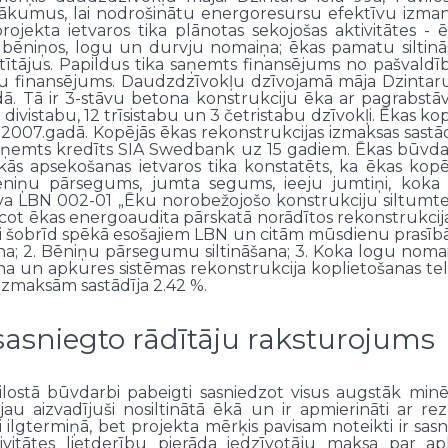
sākumus, lai nodrošinātu energoresursu efektīvu izma
projekta ietvaros tika plānotas sekojošas aktivitātes 
m bēniņos, logu un durvju nomaiņa; ēkas pamatu siltin
aitītājus. Papildus tika saņemts finansējums no pašval
āju finansējums. Daudzdzīvokļu dzīvojamā māja Dzintaru 
dā. Tā ir 3-stāvu betona konstrukciju ēka ar pagrabs
, 9 divistabu, 12 trīsistabu un 3 četristabu dzīvokļi. Ēkas
07.gadā. Kopējās ēkas rekonstrukcijas izmaksas sastādīj
ika ņemts kredīts SIA Swedbank uz 15 gadiem. Ēkas būvd
 apsekošanas ietvaros tika konstatēts, ka ēkas kopējai
bēniņu pārsegums, jumta segums, ieeju jumtiņi, koka l
a LBN 002-01 „Ēku norobežojošo konstrukciju siltumte
cot ēkas energoaudita pārskatā norādītos rekonstrukcij
toši šobrīd spēkā esošajiem LBN un citām mūsdienu prasīb
ana; 2. Bēniņu pārsegumu siltināšana; 3. Koka logu nomai
ana un apkures sistēmas rekonstrukcija koplietošanas t
izmaksām sastādīja 2.42 %.
asniegto rādītāju raksturojums
ilostā būvdarbi pabeigti sasniedzot visus augstāk mi
u aizvadījuši nosiltinātā ēkā un ir apmierināti ar rez
ai ilgtermiņā, bet projekta mērķis pavisam noteikti ir sas
vitātes lietderību pierāda iedzīvotāju maksa par ap