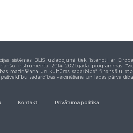
cijas sistēmas BLIS uzlabojumi tiek īstenoti ar Eiro
inanšu instrumenta 2014.-2021.gada programmas "Viet
bas mazināšana un kultūras sadarbība" finansiālu atb
s pašvaldību sadarbības veicināšana un labas pārvaldiba
S
Kontakti
Privātuma politika