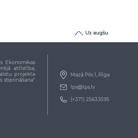
Uz augšu
pas Ekonomikas
ējā attīstība,
alstu projekta
Mazā Pils 1, Rīga
s stiprināšana"
lps@lps.lv
(+371) 25633595