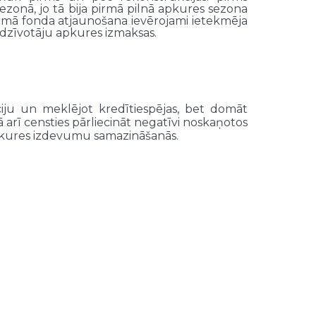
zonā, jo tā bija pirmā pilnā apkures sezona
jamā fonda atjaunošana ievērojami ietekmēja
edzīvotāju apkures izmaksas.
ju un meklējot kredītiespējas, bet domāt
arī censties pārliecināt negatīvi noskaņotos
 apkures izdevumu samazināšanās.