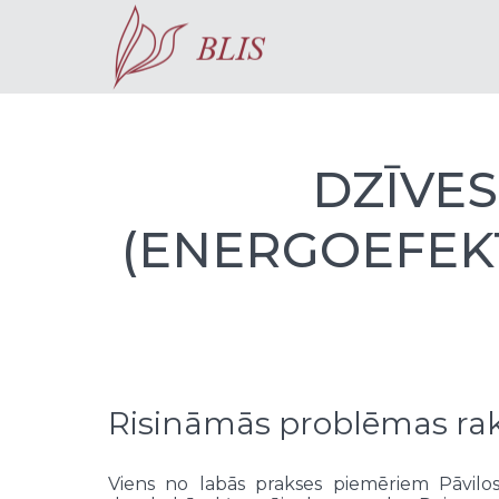
DZĪVES
(ENERGOEFEKT
Risināmās problēmas ra
Viens no labās prakses piemēriem Pāvilo