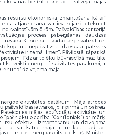
iekošanas biedrība, kas arī realizēja mājas
bas resursu ekonomiska izmantošana, kā arī
 fonda atjaunošana var ievērojami ietekmēt
 nekvalitatīvām ēkām. Pašvaldības teritorijā
vatizācijas procesa pabeigšanas, daudzas
uzturēšanā. Kopumā novadā nav privatizēti un
lstī kopumā neprivatizēto dzīvokļu īpatsvars
ktivitāte ir zemā līmenī. Pāvilostā, tāpat kā
n pieejami, līdz ar to ēku būvniecībā maz tika
tika veikti energoefektivitātes pasākumi, ir
 “Centība” dzīvojamā māja.
 energoefektivitātes pasākumi. Māja atrodas
 pašvaldības ietvaros, jo ir pirmā un pašreiz
ateicoties mājas iedzīvotāju aktivitātei un
 īpašnieku biedrība “Centībnieki”) ar mērķi
resursu efektīvu izmantošanu un dzīvojamā
nu. Tā kā katra māja ir unikāla, tad arī
n jāveic mājas energoaudits atbilstoši Ministru