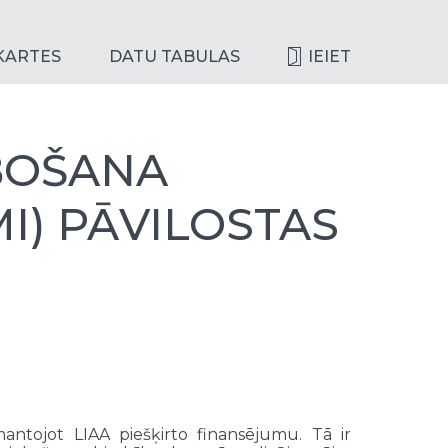
KARTES
DATU TABULAS
IEIET
BOŠANA
I) PĀVILOSTAS
mantojot LIAA piešķirto finansējumu. Tā ir