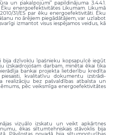
ra un pakalpojumi” papildinājuma 3.4.4.1.
a Ēku energoefektivitātes Likumam. Likumā
2010/31/ES par ēku energoefektivitāti. Ēku
nāšanu no ārējiem piegādātājiem, var uzlabot
svarīgi izmantot visus iespējamos veidus, kā
i bija dzīvokļu īpašnieku kopsapulcē iegūt
u izskaidrojošam darbam, minētai ēkai tika
ierādīja bankai projekta lietderību kredīta
esaisti, kvalitatīvu dokumentu izstrādi-
a realizāciju bez pašvaldības atbalsta un
zņēmums, pēc veiksmīga energoefektivitātes
mājas vizuālo izskatu un veikt apkārtnes
umu, ēkas siltumtehniskais stāvoklis bija
ā, Pāvilostas novadā bija siltumnoturības