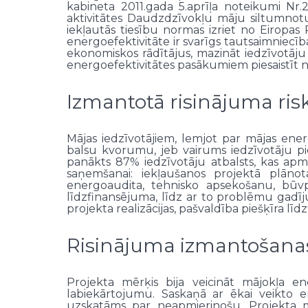
kabineta 2011.gada 5.aprīļa noteikumi Nr
aktivitātes Daudzdzīvokļu māju siltumnot
iekļautās tiesību normas izriet no Eiropa
energoefektivitāte ir svarīgs tautsaimniecī
ekonomiskos rādītājus, mazināt iedzīvotāju 
energoefektivitātes pasākumiem piesaistīt
Izmantotā risinājuma ri
Mājas iedzīvotājiem, lemjot par mājas ene
balsu kvorumu, jeb vairums iedzīvotāju pi
panākts 87% iedzīvotāju atbalsts, kas apmi
saņemšanai: iekļaušanos projektā plānot
energoaudita, tehnisko apsekošanu, būvpr
līdzfinansējuma, līdz ar to problēmu gadī
projekta realizācijas, pašvaldība piešķīra l
Risinājuma izmantošanas
Projekta mērķis bija veicināt mājokļa e
labiekārtojumu. Saskaņā ar ēkai veikto e
uzskatāms par neapmierinošu. Projekta mē