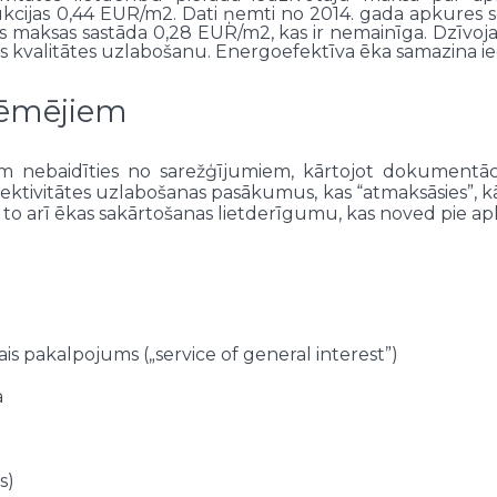
kcijas 0,44 EUR/m2. Dati ņemti no 2014. gada apkures se
s maksas sastāda 0,28 EUR/m2, kas ir nemainīga. Dzīvo
es kvalitātes uzlabošanu. Energoefektīva ēka samazina i
ņēmējiem
m nebaidīties no sarežģījumiem, kārtojot dokumentāci
ktivitātes uzlabošanas pasākumus, kas “atmaksāsies”, kā 
 ar to arī ēkas sakārtošanas lietderīgumu, kas noved pie
is pakalpojums („service of general interest”)
a
s)