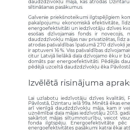
daudzdzīvokļu māja, kas atrodas Dzintaru i
siltināšanas pasākumus.
Galvenie priekšnoteikumi ilgtspējīgiem ko
pakalpojumu ekonomiskā efektivitāte, līdz
energoefektivitāti un iedzīvotāju dzīves kv
esošais dzīvojamais fonds ir novecojis,
daudzdzīvokļu mājas nav privatizētas, līdz 
atrodas pašvaldības īpašumā 270 dzīvokļi je
ir aptuveni 16 %. Viss pašvaldības dzīvojama
citur Latvijā lielākā daļa dzīvojamo ēku ir b
domāts par energoefektivitāti. Pēdējās daud
pēdējā uzceltā daudzdzīvokļu ēka Pāvilostā,
Izvēlētā risinājuma aprak
Lai uzlabotu iedzīvotāju dzīves kvalitāti,
Pāvilostā, Dzintaru ielā 99a. Minētā ēkas en
arī vienīgā daudzdzīvokļu māja, kam ir vei
uzņēmībai daļa mājas iedzīvotāju 2013. gad
sakārtot mājas siltumnoturību, veicot vi
fonda ilgtspēju. Energoefektivitāte pēc
energoefektivitātes pasākumi katrai ēkai atšķi