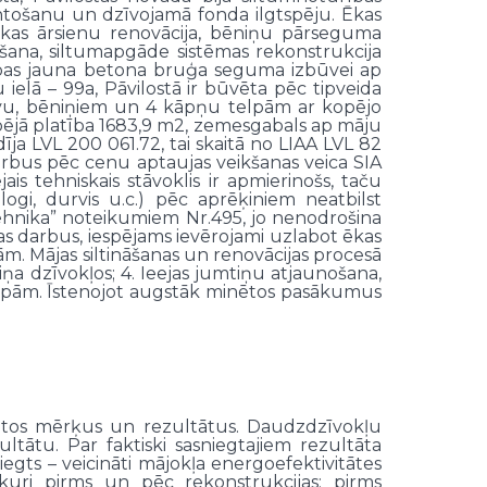
ntošanu un dzīvojamā fonda ilgtspēju. Ēkas
- ēkas ārsienu renovācija, bēniņu pārseguma
āšana, siltumapgāde sistēmas rekonstrukcija
dības jauna betona bruģa seguma izbūvei ap
ielā – 99a, Pāvilostā ir būvēta pēc tipveida
tāvu, bēniņiem un 4 kāpņu telpām ar kopējo
 kopējā platība 1683,9 m2, zemesgabals ap māju
a LVL 200 061.72, tai skaitā no LIAA LVL 82
arbus pēc cenu aptaujas veikšanas veica SIA
s tehniskais stāvoklis ir apmierinošs, taču
ogi, durvis u.c.) pēc aprēķiniem neatbilst
hnika” noteikumiem Nr.495, jo nenodrošina
as darbus, iespējams ievērojami uzlabot ēkas
ām. Mājas siltināšanas un renovācijas procesā
ņa dzīvokļos; 4. Ieejas jumtiņu atjaunošana,
elpām. Īstenojot augstāk minētos pasākumus
nētos mērķus un rezultātus. Daudzdzīvokļu
ultātu. Par faktiski sasniegtajiem rezultāta
niegts – veicināti mājokļa energoefektivitātes
kuri pirms un pēc rekonstrukcijas: pirms