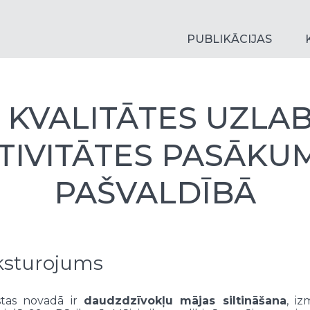
PUBLIKĀCIJAS
 KVALITĀTES UZLA
IVITĀTES PASĀKUM
PAŠVALDĪBĀ
ksturojums
stas novadā ir
daudzdzīvokļu mājas siltināšana
, iz