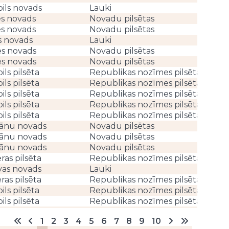
ils novads
Lauki
Vidus
es novads
Novadu pilsētas
Vidus
es novads
Novadu pilsētas
Vidus
s novads
Lauki
Vidus
es novads
Novadu pilsētas
Vidus
es novads
Novadu pilsētas
Vidus
ils pilsēta
Republikas nozīmes pilsētas
Ģimnā
ils pilsēta
Republikas nozīmes pilsētas
Ģimnā
ils pilsēta
Republikas nozīmes pilsētas
Ģimnā
ils pilsēta
Republikas nozīmes pilsētas
Ģimnā
ils pilsēta
Republikas nozīmes pilsētas
Ģimnā
ļānu novads
Novadu pilsētas
Vidus
ļānu novads
Novadu pilsētas
Vidus
ļānu novads
Novadu pilsētas
Vidus
ras pilsēta
Republikas nozīmes pilsētas
Augst
vas novads
Lauki
Vidus
ras pilsēta
Republikas nozīmes pilsētas
Vidus
ils pilsēta
Republikas nozīmes pilsētas
Vidus
ils pilsēta
Republikas nozīmes pilsētas
Vidus
ils pilsēta
Republikas nozīmes pilsētas
Vidus
1
2
3
4
5
6
7
8
9
10
ils pilsēta
Republikas nozīmes pilsētas
Vidus