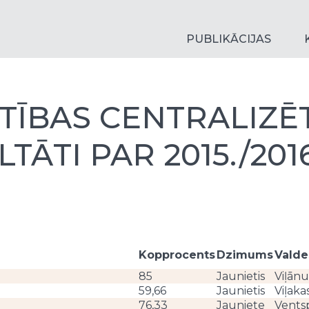
PUBLIKĀCIJAS
LĪTĪBAS CENTRALIZ
TĀTI PAR 2015./2016
Kopprocents
Dzimums
Valde
85
Jaunietis
Viļān
59,66
Jaunietis
Viļaka
76,33
Jauniete
Ventsp