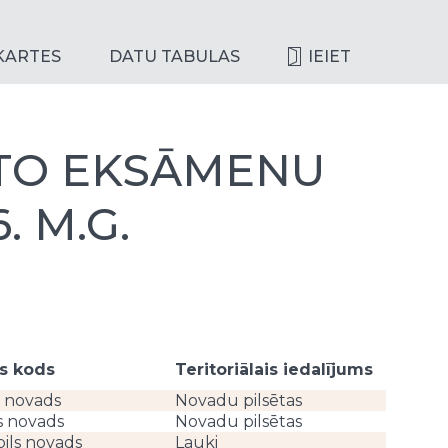
KARTES
DATU TABULAS
IEIET
ĒTO EKSĀMENU
. M.G.
s kods
Teritoriālais iedalījums
Skola
u novads
Novadu pilsētas
Vidus
s novads
Novadu pilsētas
Valst
ils novads
Lauki
Vidus