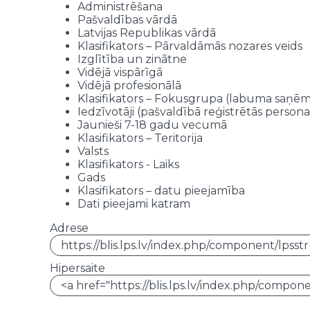
BIO
Valmieras Pārgaujas ģimnāzija
Administrēšana
BIO
Valmieras Pārgaujas ģimnāzija
Pašvaldības vārdā
BIO
Valmieras Pārgaujas ģimnāzija
Latvijas Republikas vārdā
BIO
Valmieras Pārgaujas ģimnāzija
Klasifikators – Pārvaldāmās nozares veids
Izglītība un zinātne
BIO
Valmieras Pārgaujas ģimnāzija
Vidējā vispārīgā
BIO
Valmieras Pārgaujas ģimnāzija
Vidējā profesionālā
BIO
Valmieras Pārgaujas ģimnāzija
Klasifikators – Fokusgrupa (labuma saņēm
BIO
Valmieras Pārgaujas ģimnāzija
Iedzīvotāji (pašvaldībā reģistrētās persona
BIO
Valmieras Pārgaujas ģimnāzija
Jaunieši 7-18 gadu vecumā
BIO
Smiltenes tehnikums
Klasifikators – Teritorija
BIO
Smiltenes tehnikums
Valsts
BIO
Smiltenes tehnikums
Klasifikators - Laiks
BIO
Smiltenes tehnikums
Gads
BIO
Smiltenes tehnikums
Klasifikators – datu pieejamība
Dati pieejami katram
BIO
Smiltenes tehnikums
BIO
Smiltenes tehnikums
Adrese
BIO
Smiltenes tehnikums
BIO
Smiltenes tehnikums
BIO
Smiltenes Centra vidusskola
Hipersaite
BIO
Smiltenes Centra vidusskola
BIO
Smiltenes Centra vidusskola
BIO
Smiltenes Centra vidusskola