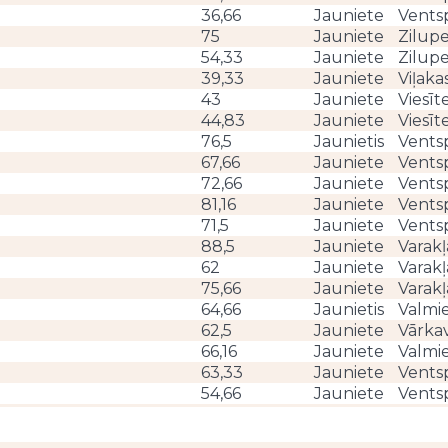
36,66
Jauniete
Ventsp
75
Jauniete
Zilup
54,33
Jauniete
Zilup
39,33
Jauniete
Viļaka
43
Jauniete
Viesīt
44,83
Jauniete
Viesīt
76,5
Jaunietis
Ventsp
67,66
Jauniete
Ventsp
72,66
Jauniete
Ventsp
81,16
Jauniete
Ventsp
71,5
Jauniete
Ventsp
88,5
Jauniete
Varak
62
Jauniete
Varak
75,66
Jauniete
Varak
64,66
Jaunietis
Valmie
62,5
Jauniete
Vārka
66,16
Jauniete
Valmie
63,33
Jauniete
Ventsp
54,66
Jauniete
Ventsp
71,33
Jauniete
Ventsp
44,16
Jauniete
Ventsp