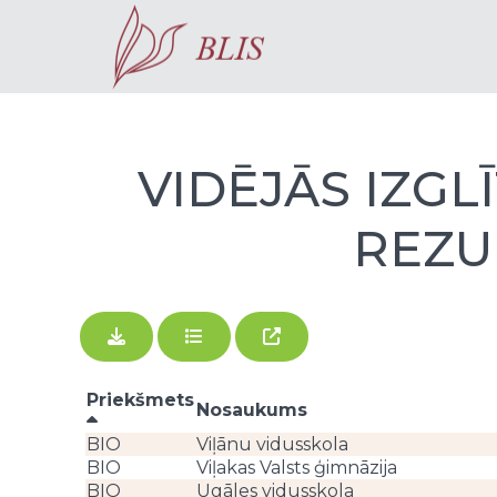
VIDĒJĀS IZG
REZUL
Priekšmets
Nosaukums
BIO
Viļānu vidusskola
BIO
Viļakas Valsts ģimnāzija
BIO
Ugāles vidusskola