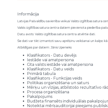
BIO
Ventspils 5. vidusskola
BIO
Ventspils 4. vidusskola
BIO
Ventspils 4. vidusskola
Informācija
BIO
Ventspils 4. vidusskola
Latvijas Pašvaldību savienība
veikusi
Valsts izglītības satura c
BIO
Ventspils 4. vidusskola
BIO
Ventspils 4. vidusskola
Valsts izglītības satura centra datiem pievienota piederība paš
BIO
Skaistkalnes vidusskola
Datu avots: Valsts izglītības satura centra atvērtie dati.
BIO
Vecumnieku novada Domes Valles
Šie dati var tikt izmantoti savu aprēķinu veikšanai un kalpo kā 
BIO
Vecumnieku novada Domes Valles
BIO
Vecumnieku novada Domes Valles
Atbildīgais par datiem: Jānis Upenieks
BIO
Ventspils 2. vidusskola
Klasifikators - Datu devējs
BIO
Ventspils 2. vidusskola
Iestāde vai amatpersona
BIO
Vecumnieku vidusskola
Cita valsts iestāde vai amatpersona
BIO
Valmieras Valsts ģimnāzija
Klasifikators - Datu veids
BIO
Valmieras Valsts ģimnāzija
Primārā tabula
BIO
Valmieras Valsts ģimnāzija
Klasifikators - Funkcijas veids
Politikas organizēšana un saturs
BIO
Valmieras Valsts ģimnāzija
Mērķu un vīzijas, atbilstošo rezultatīvo r
BIO
Valmieras Valsts ģimnāzija
Procesa organizēšana
BIO
Valmieras Valsts ģimnāzija
Pakalpojums
BIO
Valmieras Valsts ģimnāzija
Budžeta finansēts individuālais pakalpoj
BIO
Valmieras Valsts ģimnāzija
Noteiktai mērķauditorijai pieejams publiska